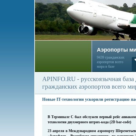
Аэропорты м
9439 гражданских
аэропортов всего
мира в базе
APINFO.RU - русскоязычная база
гражданских аэропортов всего ми
Новые IT-технологии ускорили регистрацию п
В Терминале С был обслужен первый рейс авиаком
технологии двухмерного штрих-кода (2D bar-code)
23 апреля в Международном аэропорту Шереметьев
«Аэрофлот – Российские авиалинии» по маршруту