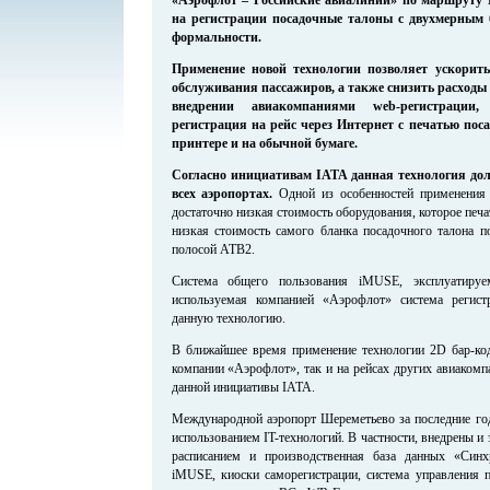
на регистрации посадочные талоны с двухмерным 
формальности.
Применение новой технологии позволяет ускорить
обслуживания пассажиров, а также снизить расходы
внедрении авиакомпаниями web-регистрации,
регистрация на рейс через Интернет с печатью пос
принтере и на обычной бумаге.
Согласно инициативам IATA данная технология дол
всех аэропортах.
Одной из особенностей применения 
достаточно низкая стоимость оборудования, которое печат
низкая стоимость самого бланка посадочного талона п
полосой ATB2.
Система общего пользования iMUSE, эксплуатируе
используемая компанией «Аэрофлот» система регис
данную технологию.
В ближайшее время применение технологии 2D бар-кода
компании «Аэрофлот», так и на рейсах других авиакомп
данной инициативы IATA.
Международной аэропорт Шереметьево за последние год
использованием IT-технологий. В частности, внедрены и
расписанием и производственная база данных «Синх
iMUSE, киоски саморегистрации, система управления