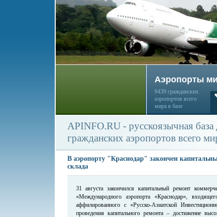
Аэропорты м
9439 гражданских
аэропортов всего
мира в базе
APINFO.RU - русскоязычная база
гражданских аэропортов всего ми
В аэропорту "Краснодар" закончен капитальны
склада
31 августа закончился капитальный ремонт коммерче
«Международного аэропорта «Краснодар», входяще
аффилированного с «Русско-Азиатской Инвестицио
проведения капитального ремонта – достижение высо