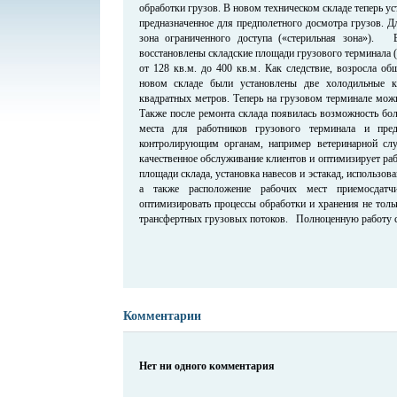
обработки грузов. В новом техническом складе теперь ус
предназначенное для предполетного досмотра грузов. Д
зона ограниченного доступа («стерильная зона»). В
восстановлены складские площади грузового терминала (Г
от 128 кв.м. до 400 кв.м. Как следствие, возросла о
новом складе были установлены две холодильные 
квадратных метров. Теперь на грузовом терминале мож
Также после ремонта склада появилась возможность бо
места для работников грузового терминала и пре
контролирующим органам, например ветеринарной служ
качественное обслуживание клиентов и оптимизирует ра
площади склада, установка навесов и эстакад, использов
а также расположение рабочих мест приемосдат
оптимизировать процессы обработки и хранения не тол
трансфертных грузовых потоков. Полноценную работу ск
Комментарии
Нет ни одного комментария