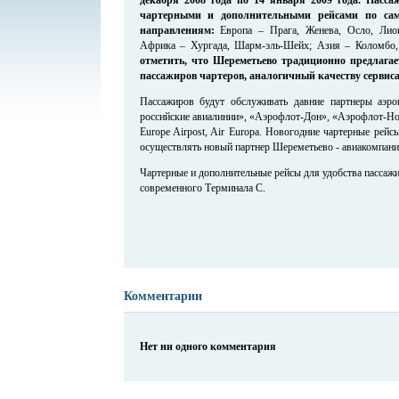
чартерными и дополнительными рейсами по са
направлениям:
Европа – Прага, Женева, Осло, Лион,
Африка – Хургада, Шарм-эль-Шейх; Азия – Коломбо
отметить, что Шереметьево традиционно предлага
пассажиров чартеров, аналогичный качеству сервиса
Пассажиров будут обслуживать давние партнеры аэр
российские авиалинии», «Аэрофлот-Дон», «Аэрофлот-Норд»
Europe Airpost, Air Europa. Новогодние чартерные рей
осуществлять новый партнер Шереметьево - авиакомпания
Чартерные и дополнительные рейсы для удобства пассажи
современного Терминала С.
Комментарии
Нет ни одного комментария