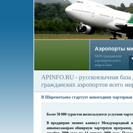
Аэропорты м
9439 гражданских
аэропортов всего
мира в базе
APINFO.RU - русскоязычная база
гражданских аэропортов всего ми
В Шереметьево стартует новогодняя чартерна
Более 50 000 туристов воспользуются услугами чар
В преддверии зимних каникул Международный аэ
авиапассажирам обширную чартерную программу, 
декабря 2008 года по 14 января 2009 года. Пасса