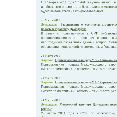
С 27 марта 2011 года S7 Airlines увеличивает ч
из Московского аэропорта Домодедово в Астрахан
будет выполняться на комфортабельном ...
25 Марта 2011
Домодедово:
Разъяснения о стоимости строительс
полосы в аэропорту Домодедово
В связи с появившимися в СМИ публикаци
финансирования взлетно-посадочных полос в а
необходимым разъяснить данный вопрос. Сог
обоснования инвестиций, утвержденным Росавиаци
24 Марта 2011
Харьков:
Привокзальная площадь МА «Харьков» вме
Привокзальная площадь Международного аэроп
сможет разместить 423 автомобиля и 29 автобусо
24 Марта 2011
Харьков:
Привокзальная площадь МА “Харьков” вме
Привокзальная площадь Международного аэроп
сможет разместить 423 автомобиля и 29 автобусо
24 Марта 2011
Домодедово:
Московский аэропорт Домодедово пере
режиме
27 марта 2011 года в 02:00 по московскому