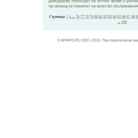
Домодедово переходит на летнее время и распи
час вперед не повлияет на качество обслуживания 
Страницы:
1
« ...
76
77
78
79
80
81
82
83
84
85
86
87
88
8
...
199
© APINFO.RU 2007-2026. При перепечатке м