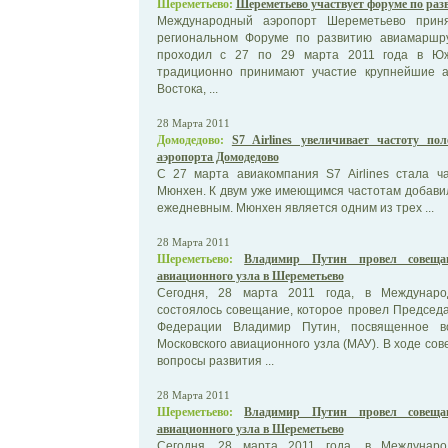
Шереметьево:
Шереметьево участвует форуме по ра
Международный аэропорт Шереметьево приня
региональном Форуме по развитию авиамаршрут
проходил с 27 по 29 марта 2011 года в Юж
традиционно принимают участие крупнейшие 
Востока, ...
28 Марта 2011
Домодедово:
S7 Airlines увеличивает частоту п
аэропорта Домодедово
C 27 марта авиакомпания S7 Airlines стала ч
Мюнхен. К двум уже имеющимся частотам добавил
ежедневным. Мюнхен является одним из трех ...
28 Марта 2011
Шереметьево:
Владимир Путин провел совеща
авиационного узла в Шереметьево
Сегодня, 28 марта 2011 года, в Междунаро
состоялось совещание, которое провел Председ
Федерации Владимир Путин, посвященное во
Московского авиационного узла (МАУ). В ходе со
вопросы развития ...
28 Марта 2011
Шереметьево:
Владимир Путин провел совеща
авиационного узла в Шереметьево
Сегодня, 28 марта 2011 года, в Междунаро