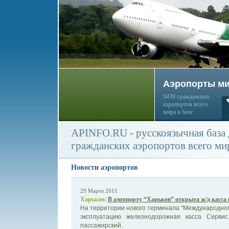
Аэропорты м
9439 гражданских
аэропортов всего
мира в базе
APINFO.RU - русскоязычная база
гражданских аэропортов всего ми
Новости аэропортов
29 Марта 2011
Харьков:
В аэропорту “Харьков” открыта ж/д касса
На территории нового терминала "Международного
эксплуатацию железнодорожная касса Сервис
пассажирский.