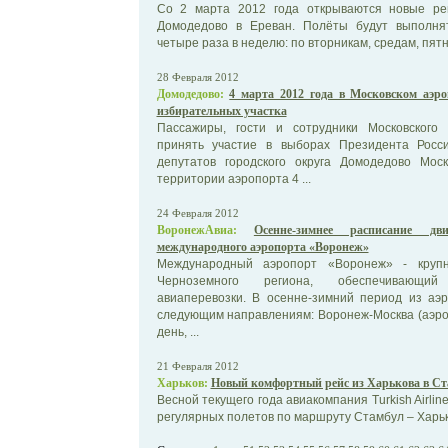
Со 2 марта 2012 года открываются новые ре
Домодедово в Ереван. Полёты будут выполня
четыре раза в неделю: по вторникам, средам, пятни
28 Февраля 2012
Домодедово:
4 марта 2012 года в Московском аэр
избирательных участка
Пассажиры, гости и сотрудники Московского
принять участие в выборах Президента Росс
депутатов городского округа Домодедово Моск
территории аэропорта 4 ...
24 Февраля 2012
ВоронежАвиа:
Осенне-зимнее расписание д
международного аэропорта «Воронеж»
Международный аэропорт «Воронеж» - крупн
Черноземного региона, обеспечивающий
авиаперевозки. В осенне-зимний период из аэ
следующим направлениям: Воронеж-Москва (аэро
день, ...
21 Февраля 2012
Харьков:
Новый комфортный рейс из Харькова в С
Весной текущего года авиакомпания Turkish Airli
регулярных полетов по маршруту Стамбул – Харьк