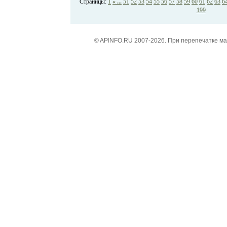
Страницы:
1
« ...
51
52
53
54
55
56
57
58
59
60
61
62
63
6
199
© APINFO.RU 2007-2026. При перепечатке м