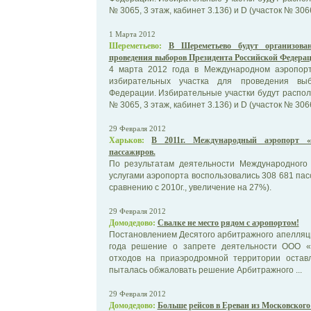
№ 3065, 3 этаж, кабинет 3.136) и D (участок № 3066,
1 Марта 2012
Шереметьево:
В Шереметьево будут организова
проведения выборов Президента Российской Федера
4 марта 2012 года в Международном аэропор
избирательных участка для проведения выб
Федерации. Избирательные участки будут распола
№ 3065, 3 этаж, кабинет 3.136) и D (участок № 3066,
29 Февраля 2012
Харьков:
В 2011г. Международный аэропорт «
пассажиров.
По результатам деятельности Международного 
услугами аэропорта воспользовались 308 681 пас
сравнению с 2010г., увеличение на 27%).
29 Февраля 2012
Домодедово:
Свалке не место рядом с аэропортом!
Постановлением Десятого арбитражного апелляци
года решение о запрете деятельности ООО 
отходов на приаэродромной территории остав
пыталась обжаловать решение Арбитражного ...
29 Февраля 2012
Домодедово:
Больше рейсов в Ереван из Московского