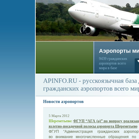
Аэропорты м
9439 гражданских
аэропортов всего
мира в базе
APINFO.RU - русскоязычная база
гражданских аэропортов всего ми
Новости аэропортов
5 Марта 2012
Шереметьево:
ФГУП “АГА (а)” по вопросу реализац
взлетно-посадочной полосы аэропорта Шереметьево
ФГУП “Администрация гражданских аэропорт
во внимание многочисленные обращения по 