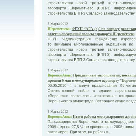
строительства новой третьей взлетно-посад
аэропорта Шереметьево (ВПП-3) информиру
строительства ВПП-3 Согласно законодательству 
5 Марта 2012
Шереметьево:
ФГУП “АГА (а)” по вопросу реализац
взлетно-посадочной полосы аэропорта Шереметьево
ФГУП “Администрация гражданских аэропорт
во внимание многочисленные обращения по 
строительства новой третьей взлетно-посад
аэропорта Шереметьево (ВПП-3) информиру
строительства ВПП-3 Согласно законодательству 
1 Марта 2012
ВоронежАвиа:
Праздничные мероприятия, посвяще
прошли 6 мая в международном аэропорту "Вороне
06.05.2010 г. в канун празднования 65-лет
Отечественной войне в здании аэровокзал
«Воронеж» состоялось чествование ветеран
Воронежского авиаотряда. Ветеранов лично поздра
1 Марта 2012
ВоронежАвиа:
Итоги работы международного аэропо
Пассажиропоток Воронежского международного 
2009 года на 27,5 % по сравнению с 2008 годом -
пассажиров. При этом, на рейсах в ...