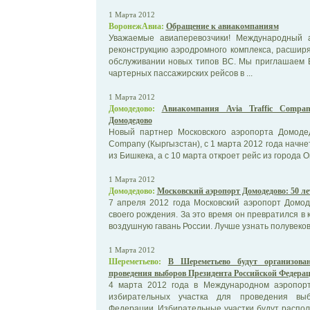
1 Марта 2012
ВоронежАвиа:
Обращение к авиакомпаниям
Уважаемые авиаперевозчики! Международный 
реконструкцию аэродромного комплекса, расшир
обслуживании новых типов ВС. Мы приглашаем 
чартерных пассажирских рейсов в ...
1 Марта 2012
Домодедово:
Авиакомпания Avia Traffic Compa
Домодедово
Новый партнер Московского аэропорта Домодедо
Company (Кыргызстан), с 1 марта 2012 года начн
из Бишкека, а с 10 марта откроет рейс из города Ош
1 Марта 2012
Домодедово:
Московский аэропорт Домодедово: 50 ле
7 апреля 2012 года Московский аэропорт Домод
своего рождения. За это время он превратился в
воздушную гавань России. Лучше узнать полувеков
1 Марта 2012
Шереметьево:
В Шереметьево будут организова
проведения выборов Президента Российской Федера
4 марта 2012 года в Международном аэропор
избирательных участка для проведения выб
Федерации. Избирательные участки будут распола