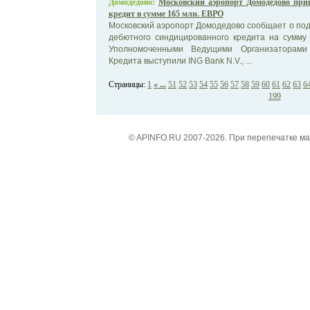
Домодедово:
Московский аэропорт Домодедово пр
кредит в сумме 165 млн. ЕВРО
Московский аэропорт Домодедово сообщает о по
дебютного синдицированного кредита на сумму
Уполномоченными Ведущими Организаторами
Кредита выступили ING Bank N.V., ...
Страницы:
1
« ...
51
52
53
54
55
56
57
58
59
60
61
62
63
6
199
© APINFO.RU 2007-2026. При перепечатке м