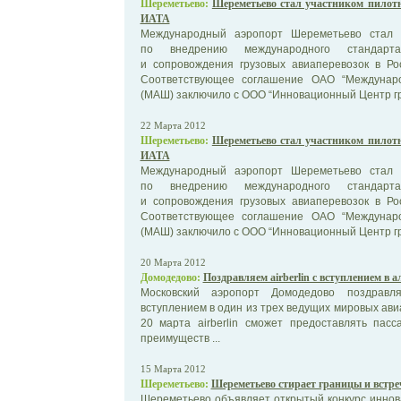
Шереметьево:
Шереметьево стал участником пилотн
ИАТА
Международный аэропорт Шереметьево стал у
по внедрению международного стандарта
и сопровождения грузовых авиаперевозок в Рос
Соответствующее соглашение ОАО “Междунар
(МАШ) заключило с ООО “Инновационный Центр гра
22 Марта 2012
Шереметьево:
Шереметьево стал участником пилотн
ИАТА
Международный аэропорт Шереметьево стал у
по внедрению международного стандарта
и сопровождения грузовых авиаперевозок в Рос
Соответствующее соглашение ОАО “Междунар
(МАШ) заключило с ООО “Инновационный Центр гра
20 Марта 2012
Домодедово:
Поздравляем airberlin с вступлением в а
Московский аэропорт Домодедово поздравля
вступлением в один из трех ведущих мировых ави
20 марта airberlin сможет предоставлять пас
преимуществ ...
15 Марта 2012
Шереметьево:
Шереметьево стирает границы и встре
Шереметьево объявляет открытый конкурс инно