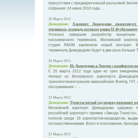
присутствия с предварительной рассылкой бюлле
собрания: 24 июня 2010 года. ...
26 Марта 2012
Домодедово:
Аэропорт Домодедово проектирует
терминала, площадь которого равна 61 футбольном
Успешно завершив разработку концепции 
пассажирского терминала, Московский аэроп
студия RMJM заключили новый контракт. Вт
терминала Домодедово будет в два раза больше Т
26 Марта 2012
Домодедово:
Из Домодедово в Лондон с комфортом н
С 25 марта 2012 года один из трех ежедневны
Airways из Московского аэропорта Домодед
трансконтинентальном авиалайнере Boeing 747,
обслуживания – ...
23 Марта 2012
Домодедово:
Туристы пятый год подряд признают а
Московский аэропорт Домодедово одержал 
российский аэропорт» премии «Звезда Travel.ru»
голосов среди 18 аэропортов-кандидатов, выд
путешественниками. Всего в голосовании, проходи
22 Марта 2012