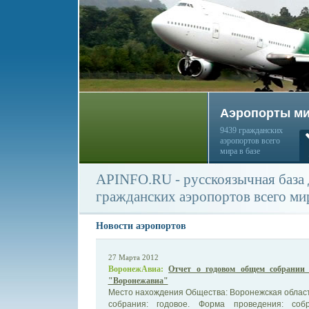
Аэропорты м
9439 гражданских
аэропортов всего
мира в базе
APINFO.RU - русскоязычная база
гражданских аэропортов всего ми
Новости аэропортов
27 Марта 2012
ВоронежАвиа:
Отчет о годовом общем собрании
"Воронежавиа"
Место нахождения Общества: Воронежская област
собрания: годовое. Форма проведения: соб