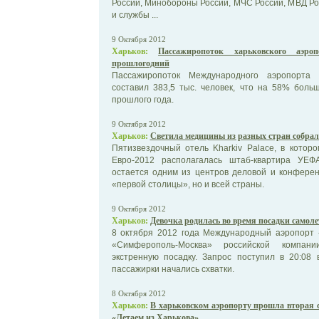
России, Минобороны России, МЧС России, МВД Р
и службы ...
9 Октября 2012
Харьков:
Пассажиропоток харьковского аэр
прошлогодний
Пассажиропоток Международного аэропорта 
составил 383,5 тыс. человек, что на 58% боль
прошлого года.
9 Октября 2012
Харьков:
Светила медицины из разных стран собрали
Пятизвездочный отель Kharkiv Palace, в котор
Евро-2012 располагалась штаб-квартира УЕ
остается одним из центров деловой и конферен
«первой столицы», но и всей страны.
9 Октября 2012
Харьков:
Девочка родилась во время посадки самоле
8 октября 2012 года Международный аэропорт
«Симферополь-Москва» российской компан
экстренную посадку. Запрос поступил в 20:08 
пассажирки начались схватки.
8 Октября 2012
Харьков:
В харьковском аэропорту прошла вторая
«Летаем из Харькова»