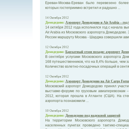
Ереван-Москва-Ереван было перевезено более
которых гостеприимно встретил и радушно ...
14 Октября 2012
Домодедово:
Аэропорт Домодедово и Air Arabia – год
14 октября 2012 года исполнился год с начала в
Air Arabia из Московского аэропорта Домодедово.
России маршруту Москва - Шарджа совершили авиа
12 Октября 2012
Домодедово:
Бархатный сезон позади: аэропорт Домо
В сентябре услугами Московского аэропорта До
168 путешественников, что на 8,4% больше, чем з
Количество взлетно-посадочных операций в сентябр
12 Октября 2012
Домодедово:
Аэропорт Домодедово на Air Cargo Foru
Московский аэропорт Домодедово принял участ
выставке-форуме по грузовым авиаперевозкам – 
2012, которая прошла в Атланте (США). На ст
аэропорта познакомили ...
10 Октября 2012
Домодедово:
Домодедово под надежной защитой
На территории Московского аэропорта Домо
населенных пунктах проведено тактико-специ