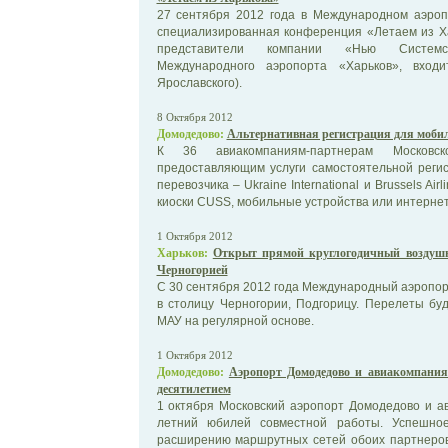
27 сентября 2012 года в Международном аэроп
специализированная конференция «Летаем из Ха
представители компании «Нью Системс
Международного аэропорта «Харьков», вход
Ярославского).
8 Октября 2012
Домодедово:
Альтернативная регистрация для моби
К 36 авиакомпаниям-партнерам Московск
предоставляющим услуги самостоятельной реги
перевозчика – Ukraine International и Brussels Ai
киоски CUSS, мобильные устройства или интернет 
1 Октября 2012
Харьков:
Открыт прямой круглогодичный воздуш
Черногорией
С 30 сентября 2012 года Международный аэропор
в столицу Черногории, Подгорицу. Перелеты бу
МАУ на регулярной основе.
1 Октября 2012
Домодедово:
Аэропорт Домодедово и авиакомпания 
десятилетием
1 октября Московский аэропорт Домодедово и а
летний юбилей совместной работы. Успешное
расширению маршрутных сетей обоих партнеров