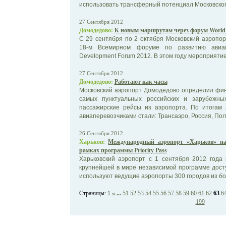
использовать трансферный потенциал Московского
27 Сентября 2012
Домодедово:
К новым маршрутам через форум World 
С 29 сентября по 2 октября Московский аэропо
18-м Всемирном форуме по развитию авиа
Development Forum 2012. В этом году мероприятие,
27 Сентября 2012
Домодедово:
Работают как часы
Московский аэропорт Домодедово определил фин
самых пунктуальных российских и зарубежны
пассажирские рейсы из аэропорта. По итогам 
авиаперевозчиками стали: Трансаэро, Россия, Полет
26 Сентября 2012
Харьков:
Международный аэропорт «Харьков» на
рамках программы Priority Pass
Харьковский аэропорт с 1 сентября 2012 года п
крупнейшей в мире независимой программе досту
используют ведущие аэропорты 300 городов из бо
Страницы:
1
« ...
51
52
53
54
55
56
57
58
59
60
61
62
63
6
199