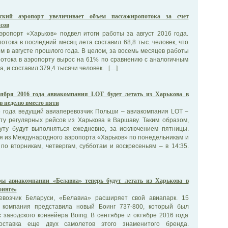
ский аэропорт увеличивает объем пассажиропотока за счет
сов
ропорт «Харьков» подвел итоги работы за август 2016 года.
тока в последний месяц лета составил 68,8 тыс. человек, что
м в августе прошлого года. В целом, за восемь месяцев работы
отока в аэропорту вырос на 61% по сравнению с аналогичным
, и составил 379,4 тысячи человек. […]
ября 2016 года авиакомпания LOT будет летать из Харькова в
в неделю вместо пяти
6 года ведущий авиаперевозчик Польши – авиакомпания LOT –
ту регулярных рейсов из Харькова в Варшаву. Таким образом,
ту будут выполняться ежедневно, за исключением пятницы.
я из Международного аэропорта «Харьков» по понедельникам и
 по вторникам, четвергам, субботам и воскресеньям – в 14:35.
ы авиакомпании «Белавиа» теперь будут летать из Харькова в
оинге»
евозчик Беларуси, «Белавиа» расширяет свой авиапарк. 15
е компания представила новый Боинг 737-800, который был
 заводского конвейера Boing. В сентябре и октябре 2016 года
оставка еще двух самолетов этого знаменитого бренда.