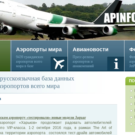
Аэропорты мира
Авиановости
Ф
9439 гражданских
Пресс-релизы
Фот
аэропортов всего
аэропортов и
аэр
мира в базе
авиакомпаний
Jet
русскоязычная база данных
ПО
аэропортов всего мира
в
ском аэропорту «тестировали» новые модели Jaguar
эропорт «Харьков» продолжает радовать автолюбителей
то VIP-класса. 1-2 октября 2016 года, в рамках The Art of
, на территории аэропорта состоялся тест-драйв автомобилей