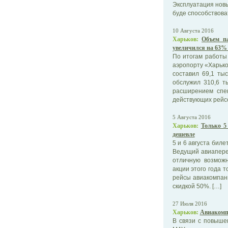
Эксплуатация новы
буде способствова
10 Августа 2016
Харьков:
Объем п
увеличился на 63%
По итогам работы
аэропорту «Харько
составил 69,1 ты
обслужил 310,6 т
расширением спе
действующих рейсо
5 Августа 2016
Харьков:
Только 5
дешевле
5 и 6 августа бил
Ведущий авиапере
отличную возможн
акции этого года т
рейсы авиакомпани
скидкой 50%. […]
27 Июля 2016
Харьков:
Авиакомпа
В связи с повыше