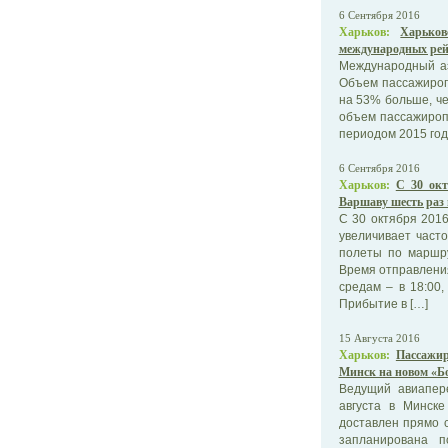
6 Сентября 2016
Харьков:
Харьков
международных рей
Международный аэ
Объем пассажиропо
на 53% больше, че
объем пассажироп
периодом 2015 года
6 Сентября 2016
Харьков:
С 30 окт
Варшаву шесть раз 
C 30 октября 201
увеличивает часто
полеты по маршру
Время отправлени
средам – в 18:00,
Прибытие в […]
15 Августа 2016
Харьков:
Пассажир
Минск на новом «Б
Ведущий авиапер
августа в Минск
доставлен прямо с
запланирована п