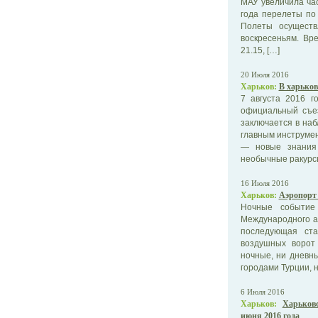
МАУ увеличила ча
года перелеты по
Полеты осуществл
воскресеньям. Вр
21.15, […]
20 Июля 2016
Харьков:
В харьков
7 августа 2016 
официальный съез
заключается в на
главным инструмен
— новые знания 
необычные ракурсы
16 Июля 2016
Харьков:
Аэропорт 
Ночные событие
Международного а
последующая ста
воздушных ворот
ночные, ни дневн
городами Турции, 
6 Июля 2016
Харьков:
Харьков
июня 2016 года