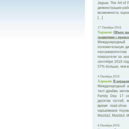
Jaguar. The Art o
демонстрации рабо
возможность оцен
[…]
17 Октября 2016
Харьков:
Объем па
сравнению с прошлы
Международный
положительную ди
пассажиропотока
показатели за ан
сентябре 2016 год
57% больше, чем в
4 Октября 2016
Харьков:
В харьков
Международный а
тест-драйва авто
Family Day. 17 
десятки гостей, 
время road-show
харьковчане поуч
Mazda2, Mazda3, M
4 Октября 2016