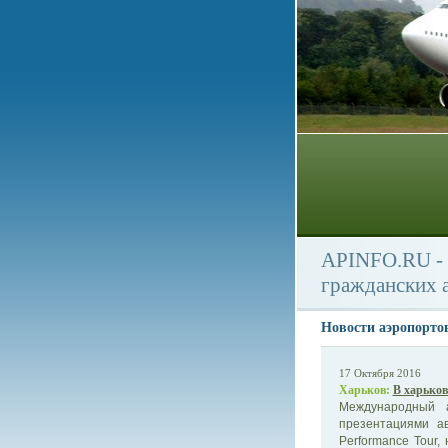
APINFO.RU - 
гражданских 
Новости аэропорто
17 Октября 2016
Харьков:
В харьков
Международный а
презентациями ав
Performance Tour