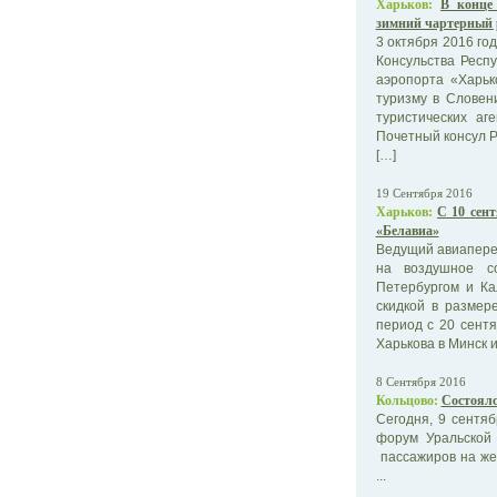
Харьков:
В конце
зимний чартерный 
3 октября 2016 го
Консульства Респ
аэропорта «Харь
туризму в Словен
туристических аг
Почетный консул Р
[…]
19 Сентября 2016
Харьков:
C 10 сен
«Белавиа»
Ведущий авиаперев
на воздушное с
Петербургом и Ка
скидкой в разме
период с 20 сентя
Харькова в Минск и
8 Сентября 2016
Кольцово:
Состоял
Сегодня, 9 сентяб
форум Уральской 
пассажиров на же
...