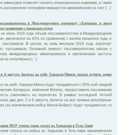
х авиасудов позволит снизить операционные издержки, а также
ть расширению географии маршрутов авиакомпании за счет […]
ассажиропотока в Международном аэропорту «Харьков» в июле
 по сравнению с прошлым годом
 за июль 2016 года объем пассажиропотока в Международном
в» увеличился на 63% по сравнению с июлем прошлого года, и
с. пассажиров. В целом, за семь месяцев 2016 года аэропорт
ыс. пассажиров. Основной прирост пассажиропотока связан с
ктра международных авиаперевозок и увеличением частоты
в на популярных […]
 и 6 августа билеты на рейс Харьков-Минск можно купить вдвое
еты на рейс Харьков-Минск будут продаваться с 50%-ной скидкой
возчик Беларуси, компания Belavia, предоставила пассажирам
ость сэкономить на перелетах. В рамках последней летней
олько два дня, 5 и 6 августа, билеты на все прямые регулярные
и (за исключением рейса Минск-Бейрут) будут продаваться со
ния МАУ теперь чаще летает из Харькова в Тель-Авив
нием спроса на рейсы из Харькова в Тель-Авив авиакомпания