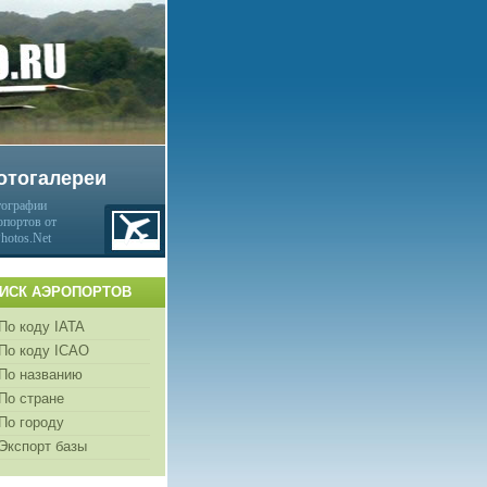
отогалереи
ографии
опортов от
Photos.Net
ИСК АЭРОПОРТОВ
По коду IATA
По коду ICAO
По названию
По стране
По городу
Экспорт базы