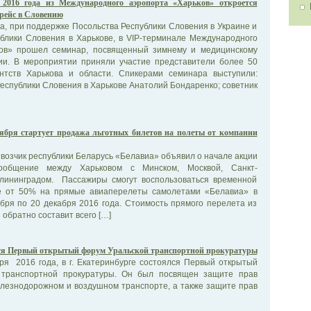
 2016 года из Международного аэропорта «Харьков» откроется
рейс в Словению
да, при поддержке Посольства Республики Словения в Украине и
ублики Словения в Харькове, в VIP-терминале Международного
ков» прошел семинар, посвященный зимнему и медицинскому
ии. В мероприятии приняли участие представители более 50
ентств Харькова и области. Спикерами семинара выступили:
еспублики Словения в Харькове Анатолий Бондаренко; советник
тября стартует продажа льготных билетов на полеты от компании
озчик республики Беларусь «Белавиа» объявил о начале акции
ообщение между Харьковом с Минском, Москвой, Санкт-
лининградом. Пассажиры смогут воспользоваться временной
ре от 50% на прямые авиаперелеты самолетами «Белавиа» в
бря по 20 декабря 2016 года. Стоимость прямого перелета из
 обратно составит всего […]
ся Первый открытый форум Уральской транспортной прокуратуры
ря 2016 года, в г. Екатеринбурге состоялся Первый открытый
транспортной прокуратуры. Он был посвящен ­­­защите прав
лезнодорожном и воздушном транспорте, а также защите прав