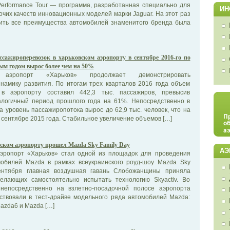
f Performance Tour — программа, разработанная специально для
ИН
чих качеств инновационных моделей марки Jaguar. На этот раз
ить все преимущества автомобилей знаменитого бренда была
ссажироперевозок в харьковском аэропорту в сентябре 2016-го по
м годом вырос более чем на 50%
 аэропорт «Харьков» продолжает демонстрировать
намику развития. По итогам трех кварталов 2016 года объем
 в аэропорту составил 442,3 тыс. пассажиров, превысив
алогичный период прошлого года на 61%. Непосредственно в
а уровень пассажиропотока вырос до 62,9 тыс. человек, что на
 сентябре 2015 года. Стабильное увеличение объемов […]
ском аэропорту прошел Mazda Sky Family Day
АЭ
эропорт «Харьков» стал одной из площадок для проведения
мобилей Mazda в рамках всеукраинского роуд-шоу Mazda Sky
сентября главная воздушная гавань Слобожанщины приняла
желающих самостоятельно испытать технологию Skyactiv. Во
 непосредственно на взлетно-посадочной полосе аэропорта
аствовали в тест-драйве модельного ряда автомобилей Mazda:
azda6 и Mazda […]