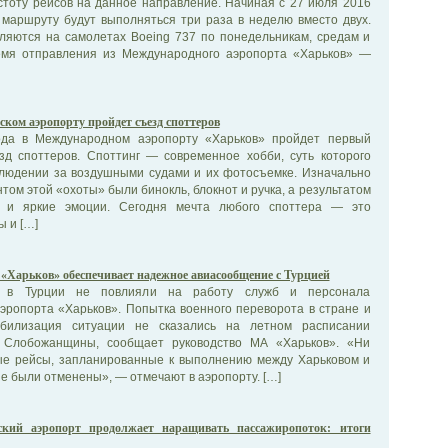
стоту рейсов на данное направление. Начиная с 27 июля 2016
 маршруту будут выполняться три раза в неделю вместо двух.
яются на самолетах Boeing 737 по понедельникам, средам и
емя отправления из Международного аэропорта «Харьков» —
ском аэропорту пройдет съезд споттеров
года в Международном аэропорту «Харьков» пройдет первый
д споттеров. Споттинг — современное хобби, суть которого
блюдении за воздушными судами и их фотосъемке. Изначально
том этой «охоты» были бинокль, блокнот и ручка, а результатом
и яркие эмоции. Сегодня мечта любого споттера — это
 и […]
«Харьков» обеспечивает надежное авиасообщение с Турцией
 в Турции не повлияли на работу служб и персонала
эропорта «Харьков». Попытка военного переворота в стране и
билизация ситуации не сказались на летном расписании
 Слобожанщины, сообщает руководство МА «Харьков». «Ни
ые рейсы, запланированные к выполнению между Харьковом и
не были отменены», — отмечают в аэропорту. […]
ский аэропорт продолжает наращивать пассажиропоток: итоги