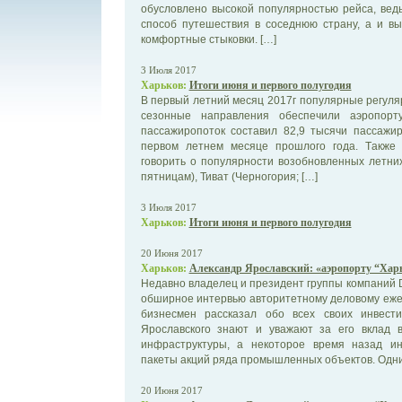
обусловлено высокой популярностью рейса, ведь
способ путешествия в соседнюю страну, а и вы
комфортные стыковки. […]
3 Июля 2017
Харьков:
Итоги июня и первого полугодия
В первый летний месяц 2017г популярные регуля
сезонные направления обеспечили аэропор
пассажиропоток составил 82,9 тысячи пассажи
первом летнем месяце прошлого года. Также
говорить о популярности возобновленных летних
пятницам), Тиват (Черногория; […]
3 Июля 2017
Харьков:
Итоги июня и первого полугодия
20 Июня 2017
Харьков:
Александр Ярославский: «аэропорту “Харь
Недавно владелец и президент группы компаний
обширное интервью авторитетному деловому еже
бизнесмен рассказал обо всех своих инвест
Ярославского знают и уважают за его вклад в
инфраструктуры, а некоторое время назад и
пакеты акций ряда промышленных объектов. Одни
20 Июня 2017