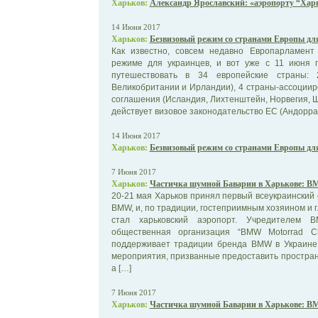
Харьков:
Александр Ярославский: «аэропорту “Харь
14 Июня 2017
Харьков:
Безвизовый режим со странами Европы д
Как известно, совсем недавно Европарламент
режиме для украинцев, и вот уже с 11 июня 
путешествовать в 34 европейские страны: 
Великобритании и Ирландии), 4 страны-ассоции
соглашения (Исландия, Лихтенштейн, Норвегия, Ш
действует визовое законодательство ЕС (Андорра,
14 Июня 2017
Харьков:
Безвизовый режим со странами Европы д
7 Июня 2017
Харьков:
Частичка шумной Баварии в Харькове: B
20-21 мая Харьков принял первый всеукраинский
BMW, и, по традиции, гостеприимным хозяином и
стал харьковский аэропорт. Учредителем 
общественная организация “BMW Motorrad Cl
поддерживает традиции бренда BMW в Украине,
мероприятия, призванные предоставить простран
а […]
7 Июня 2017
Харьков:
Частичка шумной Баварии в Харькове: B