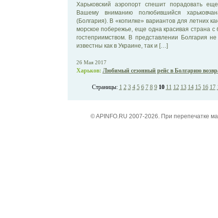
Харьковский аэропорт спешит порадовать ещ
Вашему вниманию полюбившийся харьковча
(Болгария). В «копилке» вариантов для летних к
морское побережье, еще одна красивая страна с 
гостеприимством. В представлении Болгария не
известны как в Украине, так и […]
26 Мая 2017
Харьков:
Любимый сезонный рейс в Болгарию возвр
Страницы:
1
2
3
4
5
6
7
8
9
10
11
12
13
14
15
16
17
© APINFO.RU 2007-2026. При перепечатке м