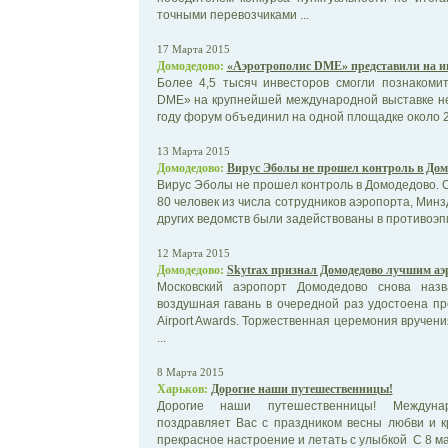
точными перевозчиками ...
17 Марта 2015
Домодедово:
«Аэротрополис DME» представили на и
Более 4,5 тысяч инвесторов смогли познакоми
DME» на крупнейшей международной выставке не
году форум объединил на одной площадке около 22 
13 Марта 2015
Домодедово:
Вирус Эболы не прошел контроль в Дом
Вирус Эболы не прошел контроль в Домодедово. О
80 человек из числа сотрудников аэропорта, Мин
других ведомств были задействованы в противоэпи
12 Марта 2015
Домодедово:
Skytrax признал Домодедово лучшим аэ
Московский аэропорт Домодедово снова наз
воздушная гавань в очередной раз удостоена пр
Airport Awards. Торжественная церемония вручен
...
8 Марта 2015
Харьков:
Дорогие наши путешественницы!
Дорогие наши путешественницы! Междуна
поздравляет Вас с праздником весны любви и 
прекрасное настроение и летать с улыбкой С 8 ма