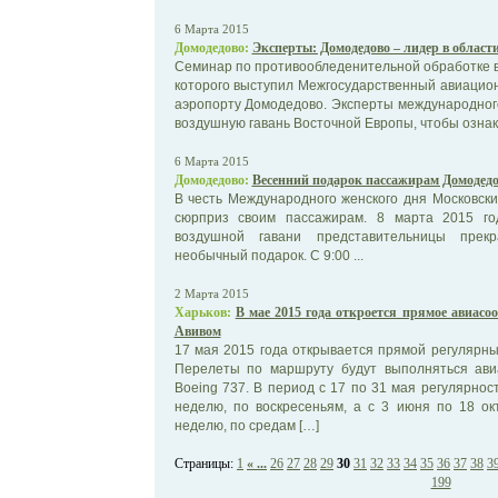
6 Марта 2015
Домодедово:
Эксперты: Домодедово – лидер в област
Семинар по противообледенительной обработке 
которого выступил Межгосударственный авиацион
аэропорту Домодедово. Эксперты международног
воздушную гавань Восточной Европы, чтобы ознако
6 Марта 2015
Домодедово:
Весенний подарок пассажирам Домодед
В честь Международного женского дня Московск
сюрприз своим пассажирам. 8 марта 2015 го
воздушной гавани представительницы прекр
необычный подарок. С 9:00 ...
2 Марта 2015
Харьков:
В мае 2015 года откроется прямое авиас
Авивом
17 мая 2015 года открывается прямой регулярный
Перелеты по маршруту будут выполняться ав
Boeing 737. В период с 17 по 31 мая регулярнос
неделю, по воскресеньям, а с 3 июня по 18 ок
неделю, по средам […]
Страницы:
1
« ...
26
27
28
29
30
31
32
33
34
35
36
37
38
3
199