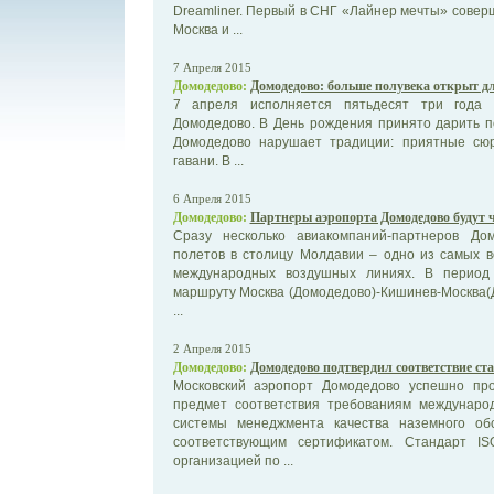
Dreamliner. Первый в СНГ «Лайнер мечты» совер
Москва и ...
7 Апреля 2015
Домодедово:
Домодедово: больше полувека открыт д
7 апреля исполняется пятьдесят три года 
Домодедово. В День рождения принято дарить п
Домодедово нарушает традиции: приятные сю
гавани. В ...
6 Апреля 2015
Домодедово:
Партнеры аэропорта Домодедово будут 
Сразу несколько авиакомпаний-партнеров До
полетов в столицу Молдавии – одно из самых 
международных воздушных линиях. В период 
маршруту Москва (Домодедово)-Кишинев-Москва(
...
2 Апреля 2015
Домодедово:
Домодедово подтвердил соответствие ста
Московский аэропорт Домодедово успешно пр
предмет соответствия требованиям международ
системы менеджмента качества наземного об
соответствующим сертификатом. Стандарт I
организацией по ...