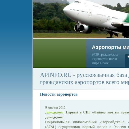
Аэропорты м
9439 гражданских
аэропортов всего
мира в базе
APINFO.RU - русскоязычная база
гражданских аэропортов всего ми
Новости аэропортов
8 Апреля 2015
Домодедово:
Первый в СНГ «Лайнер мечты» призе
Домодедово
Национальная авиакомпания Азербайджана «
(AZAL) осуществила первый полет в Россию 