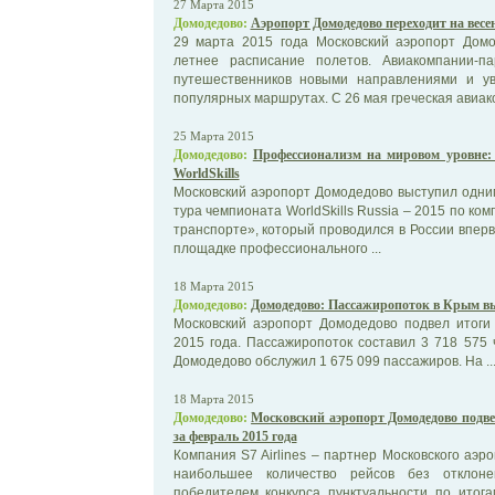
27 Марта 2015
Домодедово:
Аэропорт Домодедово переходит на весе
29 марта 2015 года Московский аэропорт Домо
летнее расписание полетов. Авиакомпании-п
путешественников новыми направлениями и у
популярных маршрутах. С 26 мая греческая авиако
25 Марта 2015
Домодедово:
Профессионализм на мировом уровне:
WorldSkills
Московский аэропорт Домодедово выступил одни
тура чемпионата WorldSkills Russia – 2015 по к
транспорте», который проводился в России впер
площадке профессионального ...
18 Марта 2015
Домодедово:
Домодедово: Пассажиропоток в Крым выр
Московский аэропорт Домодедово подвел итоги
2015 года. Пассажиропоток составил 3 718 575 
Домодедово обслужил 1 675 099 пассажиров. На ..
18 Марта 2015
Домодедово:
Московский аэропорт Домодедово подве
за февраль 2015 года
Компания S7 Airlines – партнер Московского аэ
наибольшее количество рейсов без отклон
победителем конкурса пунктуальности по итог