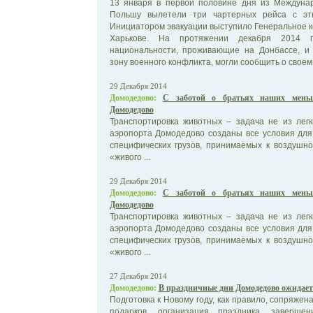
13 января в первой половине дня из Междунар
Польшу вылетели три чартерных рейса с этн
Инициатором эвакуации выступило Генеральное к
Харькове. На протяжении декабря 2014 г
национальности, проживающие на Донбассе, и
зону военного конфликта, могли сообщить о своем
29 Декабря 2014
Домодедово:
С заботой о братьях наших меньш
Домодедово
Транспортировка животных – задача не из легк
аэропорта Домодедово созданы все условия для
специфических грузов, принимаемых к воздушно
«живого ...
29 Декабря 2014
Домодедово:
С заботой о братьях наших меньш
Домодедово
Транспортировка животных – задача не из легк
аэропорта Домодедово созданы все условия для
специфических грузов, принимаемых к воздушно
«живого ...
27 Декабря 2014
Домодедово:
В праздничные дни Домодедово ожидает
Подготовка к Новому году, как правило, сопряже
подарков, организация праздника, заверш