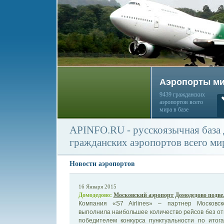
Аэропорты м
9439 гражданских
аэропортов всего
мира в базе
APINFO.RU - русскоязычная база
гражданских аэропортов всего ми
Новости аэропортов
16 Января 2015
Домодедово:
Московский аэропорт Домодедово подве
Компания «S7 Airlines» – партнер Московс
выполнила наибольшее количество рейсов без от
победителем конкурса пунктуальности по итог