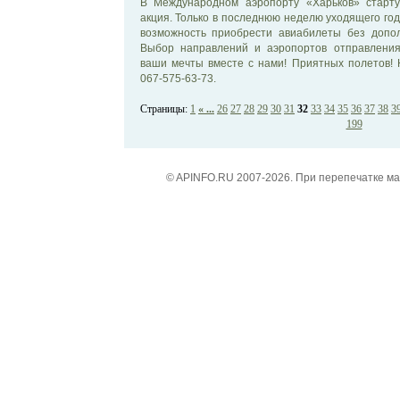
В Международном аэропорту «Харьков» старту
акция. Только в последнюю неделю уходящего года
возможность приобрести авиабилеты без допол
Выбор направлений и аэропортов отправления
ваши мечты вместе c нами! Приятных полетов! 
067-575-63-73.
Страницы:
1
« ...
26
27
28
29
30
31
32
33
34
35
36
37
38
3
199
© APINFO.RU 2007-2026. При перепечатке м