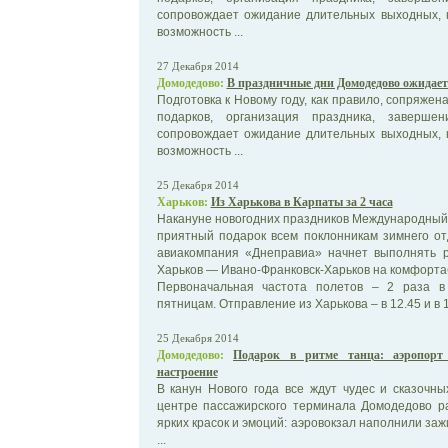
сопровождает ожидание длительных выходных, 
возможность ...
27 Декабря 2014
Домодедово:
В праздничные дни Домодедово ожидает
Подготовка к Новому году, как правило, сопряже
подарков, организация праздника, заверш
сопровождает ожидание длительных выходных, 
возможность ...
25 Декабря 2014
Харьков:
Из Харькова в Карпаты за 2 часа
Накануне новогодних праздников Международный
приятный подарок всем поклонникам зимнего от
авиакомпания «Днеправиа» начнет выполнять 
Харьков — Ивано-Франковск-Харьков на комфорта
Первоначальная частота полетов – 2 раза в
пятницам. Отправление из Харькова – в 12.45 и в 1
25 Декабря 2014
Домодедово:
Подарок в ритме танца: аэропорт
настроение
В канун Нового года все ждут чудес и сказочн
центре пассажирского терминала Домодедово р
ярких красок и эмоций: аэровокзал наполнили за
...