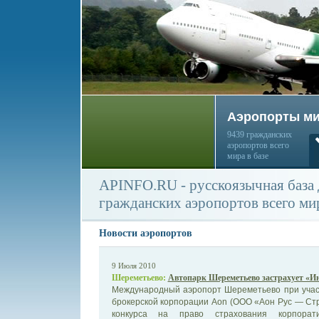
Аэропорты м
9439 гражданских
аэропортов всего
мира в базе
APINFO.RU - русскоязычная база
гражданских аэропортов всего ми
Новости аэропортов
9 Июля 2010
Шереметьево:
Автопарк Шереметьево застрахует «Ин
Международный аэропорт Шереметьево при учас
брокерской корпорации Aon (ООО «Аон Рус — Ст
конкурса на право страхования корпорати