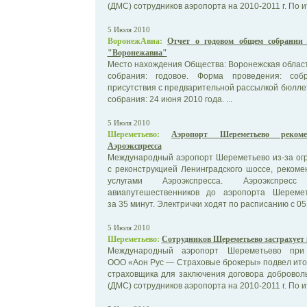
(ДМС) сотрудников аэропорта на 2010-2011 г. По ит
5 Июля 2010
ВоронежАвиа:
Отчет о годовом общем собрании
"Воронежавиа"
Место нахождения Общества: Воронежская област
собрания: годовое. Форма проведения: соб
присутствия с предварительной рассылкой бюлле
собрания: 24 июня 2010 года. ...
5 Июля 2010
Шереметьево:
Аэропорт Шереметьево рекоме
Аэроэкспресса
Международный аэропорт Шереметьево из-за огр
с реконструкцией Ленинградского шоссе, реком
услугами Аэроэкспресса. Аэроэкспресс
авиапутешественников до аэропорта Шеремет
за 35 минут. Электрички ходят по расписанию с 05:0
5 Июля 2010
Шереметьево:
Сотрудников Шереметьево застрахуе
Международный аэропорт Шереметьево при 
ООО «Аон Рус — Страховые брокеры» подвел итог
страховщика для заключения договора добровол
(ДМС) сотрудников аэропорта на 2010-2011 г. По ит