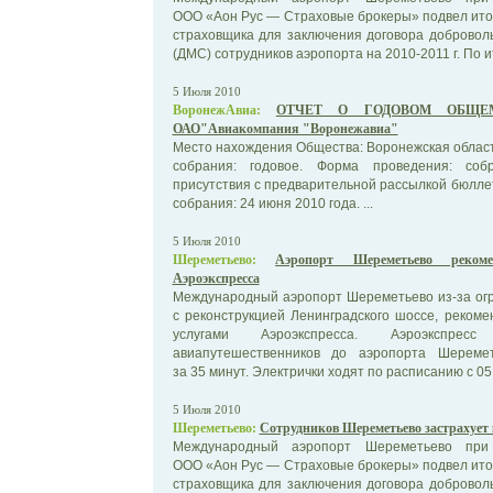
ООО «Аон Рус — Страховые брокеры» подвел итог
страховщика для заключения договора добровол
(ДМС) сотрудников аэропорта на 2010-2011 г. По ит
5 Июля 2010
ВоронежАвиа:
ОТЧЕТ О ГОДОВОМ ОБЩЕ
ОАО"Авиакомпания "Воронежавиа"
Место нахождения Общества: Воронежская област
собрания: годовое. Форма проведения: соб
присутствия с предварительной рассылкой бюлле
собрания: 24 июня 2010 года. ...
5 Июля 2010
Шереметьево:
Аэропорт Шереметьево рекоме
Аэроэкспресса
Международный аэропорт Шереметьево из-за огр
с реконструкцией Ленинградского шоссе, реком
услугами Аэроэкспресса. Аэроэкспресс
авиапутешественников до аэропорта Шеремет
за 35 минут. Электрички ходят по расписанию с 05:0
5 Июля 2010
Шереметьево:
Сотрудников Шереметьево застрахуе
Международный аэропорт Шереметьево при 
ООО «Аон Рус — Страховые брокеры» подвел итог
страховщика для заключения договора добровол