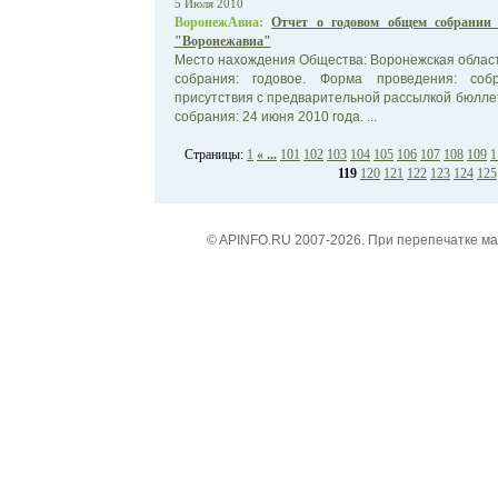
5 Июля 2010
ВоронежАвиа:
Отчет о годовом общем собрании
"Воронежавиа"
Место нахождения Общества: Воронежская област
собрания: годовое. Форма проведения: соб
присутствия с предварительной рассылкой бюлле
собрания: 24 июня 2010 года. ...
Страницы:
1
« ...
101
102
103
104
105
106
107
108
109
1
119
120
121
122
123
124
125
© APINFO.RU 2007-2026. При перепечатке м