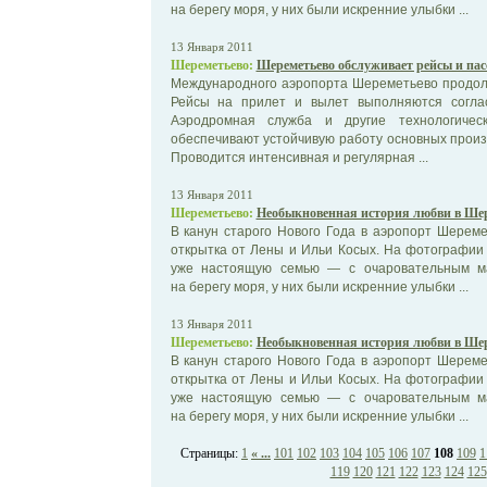
на берегу моря, у них были искренние улыбки ...
13 Января 2011
Шереметьево:
Шереметьево обслуживает рейсы и па
Международного аэропорта Шереметьево продол
Рейсы на прилет и вылет выполняются согла
Аэродромная служба и другие технологичес
обеспечивают устойчивую работу основных произ
Проводится интенсивная и регулярная ...
13 Января 2011
Шереметьево:
Необыкновенная история любви в Шере
В канун старого Нового Года в аэропорт Шерем
открытка от Лены и Ильи Косых. На фотографии
уже настоящую семью — с очаровательным м
на берегу моря, у них были искренние улыбки ...
13 Января 2011
Шереметьево:
Необыкновенная история любви в Шере
В канун старого Нового Года в аэропорт Шерем
открытка от Лены и Ильи Косых. На фотографии
уже настоящую семью — с очаровательным м
на берегу моря, у них были искренние улыбки ...
Страницы:
1
« ...
101
102
103
104
105
106
107
108
109
1
119
120
121
122
123
124
125