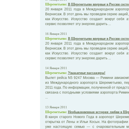
Шереметьево:
В Шереметьево впервые в России сост
20 января 2011 года в Международном аэропор
Вернисаж. В этот день мы проведем серию акци
как Искусство. Искусство создает вокруг себя
сервис позволяет эту энергию дарить ...
16 Января 2011
Шереметьево:
В Шереметьево впервые в России сост
20 января 2011 года в Международном аэропор
Вернисаж. В этот день мы проведем серию акци
как Искусство. Искусство создает вокруг себя
сервис позволяет эту энергию дарить ...
14 Января 2011
Шереметьево:
Уважаемые пассажиры!
Вылет рейса N5 9247 Москва — Римини авиаком
из Международного аэропорта Шереметьево, пер
2011 года. По информации, полученной от предст
связана с погодными условиями аэропорта Рими
...
13 Января 2011
Шереметьево:
Необыкновенная история любви в Шере
В канун старого Нового Года в аэропорт Шерем
открытка от Лены и Ильи Косых. На фотографии
уже настоящую семью — с очаровательным м