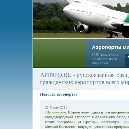
Аэропорты м
9439 гражданских
аэропортов всего
мира в базе
APINFO.RU - русскоязычная база
гражданских аэропортов всего ми
Новости аэропортов
20 Января 2011
Шереметьево:
Шереметьево подвел итоги программ
Международный аэропорт Шереметьево сегодня,
итоги программы «Секретный пассажир». Ген
Михаил Василенко наградил участников програм