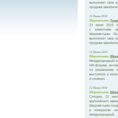
выполняет свои р
продажи авиабилет
23 Июня 2010
Шереметьево:
Тран
23 июня 2010 го
с клиентами ав
Шереметьево. Он
выполняет свои р
продажи авиабилет
22 Июня 2010
Шереметьево:
Шере
Международный аэ
HR-форума, котор
по управлению п
выступила в каче
в сложных ...
22 Июня 2010
Шереметьево:
Шерем
Сегодня, 22 июн
крупнейшего авиа
Шереметьево поздр
в покорении но
международный ...