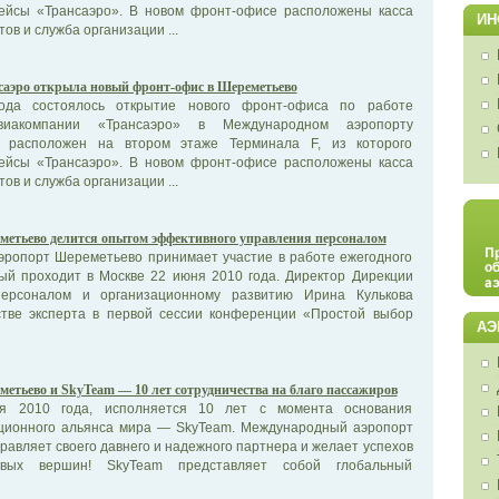
ейсы «Трансаэро». В новом фронт-офисе расположены касса
ИН
ов и служба организации ...
саэро открыла новый фронт-офис в Шереметьево
да состоялось открытие нового фронт-офиса по работе
иакомпании «Трансаэро» в Международном аэропорту
 расположен на втором этаже Терминала F, из которого
ейсы «Трансаэро». В новом фронт-офисе расположены касса
ов и служба организации ...
метьево делится опытом эффективного управления персоналом
ропорт Шереметьево принимает участие в работе ежегодного
ый проходит в Москве 22 июня 2010 года. Директор Дирекции
ерсоналом и организационному развитию Ирина Кулькова
стве эксперта в первой сессии конференции «Простой выбор
АЭ
етьево и SkyTeam — 10 лет сотрудничества на благо пассажиров
я 2010 года, исполняется 10 лет с момента основания
ционного альянса мира — SkyTeam. Международный аэропорт
авляет своего давнего и надежного партнера и желает успехов
вых вершин! SkyTeam представляет собой глобальный