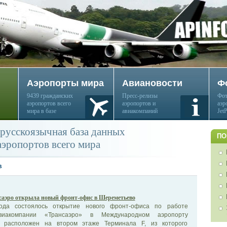
Аэропорты мира
Авиановости
Ф
9439 гражданских
Пресс-релизы
Фот
аэропортов всего
аэропортов и
аэр
мира в базе
авиакомпаний
Jet
русскоязычная база данных
ПО
аэропортов всего мира
в
саэро открыла новый фронт-офис в Шереметьево
да состоялось открытие нового фронт-офиса по работе
иакомпании «Трансаэро» в Международном аэропорту
 расположен на втором этаже Терминала F, из которого