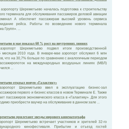
аэропорту Шереметьево началась подготовка к строительству
ого терминала для обслуживания пассажиров деловой авиации
ерминал А обеспечит пассажирам высокий уровень сервиса
идание рейса. Работы по возведению нового терминала
 Групп». ...
етьево в мае показал 60 % рост на внутренних линиях
аэропорт Шереметьево подвел итоги производственной
5 месяцев 2010 года. В январе-мае аэропорт обслужил 6 млн
ов, что на 30,7% больше по сравнению с аналогичным периодом
Пассажиропоток на международных воздушных линиях (МВЛ)
ился ...
метьево открыл новую «Галактику»
аэропорт Шереметьево ввел в эксплуатацию бизнес-зал
ассажиров первого и бизнес классов в новом Терминале Е. Также
ет пассажиров экономического класса в «Галактику». Для этого
димо приобрести ваучер на обслуживание в данном зале ...
реметьево прилетают звезды мирового кинематографа
ропорт Шереметьево встречает участников и зрителей 32-го
дународного кинофестиваля. Прибытие и отъезд гостей