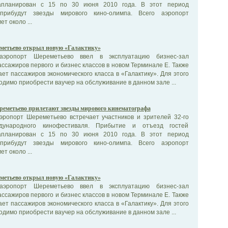
апланирован с 15 по 30 июня 2010 года. В этот период
рибудут звезды мирового кино-олимпа. Всего аэропорт
т около ...
метьево открыл новую «Галактику»
аэропорт Шереметьево ввел в эксплуатацию бизнес-зал
ассажиров первого и бизнес классов в новом Терминале Е. Также
ет пассажиров экономического класса в «Галактику». Для этого
димо приобрести ваучер на обслуживание в данном зале ...
реметьево прилетают звезды мирового кинематографа
ропорт Шереметьево встречает участников и зрителей 32-го
дународного кинофестиваля. Прибытие и отъезд гостей
апланирован с 15 по 30 июня 2010 года. В этот период
рибудут звезды мирового кино-олимпа. Всего аэропорт
т около ...
метьево открыл новую «Галактику»
аэропорт Шереметьево ввел в эксплуатацию бизнес-зал
ассажиров первого и бизнес классов в новом Терминале Е. Также
ет пассажиров экономического класса в «Галактику». Для этого
димо приобрести ваучер на обслуживание в данном зале ...