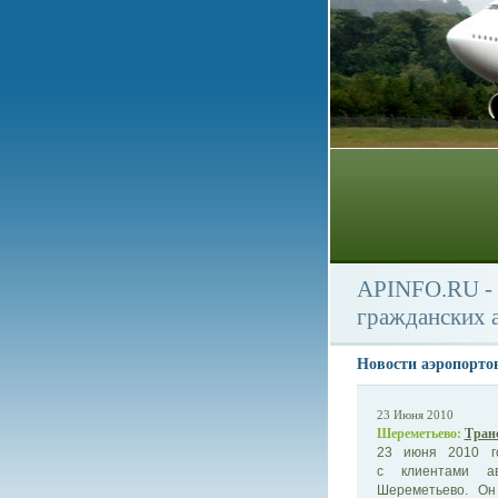
APINFO.RU - 
гражданских 
Новости аэропорто
23 Июня 2010
Шереметьево:
Тран
23 июня 2010 го
с клиентами ав
Шереметьево. Он