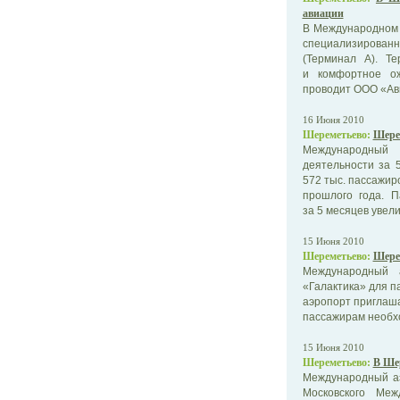
авиации
В Международном 
специализированн
(Терминал А). Т
и комфортное ож
проводит ООО «Авиа
16 Июня 2010
Шереметьево:
Шерем
Международный 
деятельности за 
572 тыс. пассажир
прошлого года. 
за 5 месяцев увелич
15 Июня 2010
Шереметьево:
Шере
Международный 
«Галактика» для п
аэропорт приглаша
пассажирам необхо
15 Июня 2010
Шереметьево:
В Ше
Международный аэ
Московского Меж