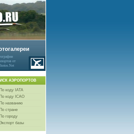
отогалереи
ографии
опортов от
Photos.Net
ИСК АЭРОПОРТОВ
По коду IATA
По коду ICAO
По названию
По стране
По городу
Экспорт базы