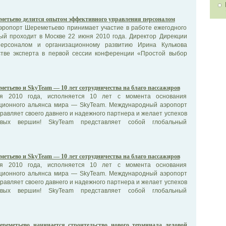
метьево делится опытом эффективного управления персоналом
ропорт Шереметьево принимает участие в работе ежегодного
ый проходит в Москве 22 июня 2010 года. Директор Дирекции
ерсоналом и организационному развитию Ирина Кулькова
стве эксперта в первой сессии конференции «Простой выбор
етьево и SkyTeam — 10 лет сотрудничества на благо пассажиров
я 2010 года, исполняется 10 лет с момента основания
ционного альянса мира — SkyTeam. Международный аэропорт
авляет своего давнего и надежного партнера и желает успехов
вых вершин! SkyTeam представляет собой глобальный
етьево и SkyTeam — 10 лет сотрудничества на благо пассажиров
я 2010 года, исполняется 10 лет с момента основания
ционного альянса мира — SkyTeam. Международный аэропорт
авляет своего давнего и надежного партнера и желает успехов
вых вершин! SkyTeam представляет собой глобальный
реметьево начинается строительство нового терминала деловой