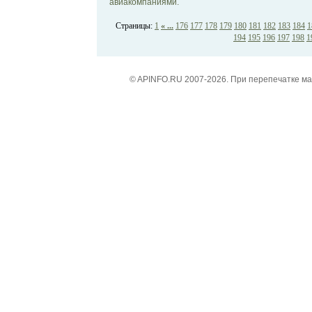
авиакомпаниями.
Страницы:
1
« ...
176
177
178
179
180
181
182
183
184
1
194
195
196
197
198
1
© APINFO.RU 2007-2026. При перепечатке м