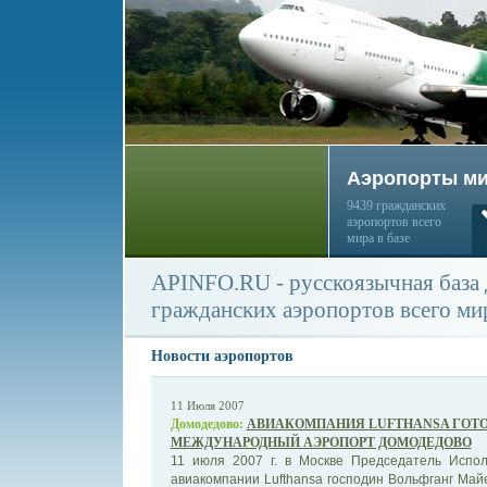
Аэропорты м
9439 гражданских
аэропортов всего
мира в базе
APINFO.RU - русскоязычная база
гражданских аэропортов всего ми
Новости аэропортов
11 Июля 2007
Домодедово:
АВИАКОМПАНИЯ LUFTHANSA ГОТОВ
МЕЖДУНАРОДНЫЙ АЭРОПОРТ ДОМОДЕДОВО
11 июля 2007 г. в Москве Председатель Испол
авиакомпании Lufthansa господин Вольфганг Ма