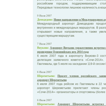
российским городом, поддерживающим стол
Передовые технологии лишнюю наличность в кошел
9 Июля 2007
Домодедово:
Новое направление в Международном аэ
Международный аэропорт Домодедово продол
внутренних и международных маршрутов. В разг
открывают новые направления, а также увел
существующим маршрутам.
7 Июля 2007
Внуково:
Аэропорт Внуково торжественно встретил
проведения Олимпийских игр 2014 года
6 июля 2007 года в аэропорту Внуково-3 сост
делегации заявочного комитета «Сочи-2014»
Гватемалы, где 5 июля на заседании 119-й сессии
6 Июля 2007
Шереметьево:
Прилет членов российского заяв
аэропорт Шереметьево
6 июля 2007 года рейсом из Гватемалы в 22 ч
аэропорт Шереметьево прилетают члены росс
«Сочи-2014»- организаторы и спортсмены (более 
6 Июля 2007
Шереметьево:
Аэропорт Шереметьево встретил 