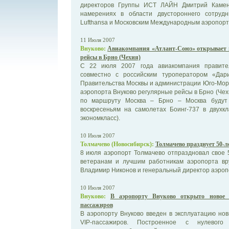
директоров Группы ИСТ ЛАЙН Дмитрий Камен
намерениях в области двустороннего сотруд
Lufthansa и Московским Международным аэропор
11 Июля 2007
Внуково:
Авиакомпания «Атлант-Союз» открывает 
рейсы в Брно (Чехия)
С 22 июля 2007 года авиакомпания правите
совместно с российским туроператором «Да
Правительства Москвы и администрации Юго-Мора
аэропорта Внуково регулярные рейсы в Брно (Чех
по маршруту Москва – Брно – Москва будут
воскресеньям на самолетах Боинг-737 в двухкл
экономкласс).
10 Июля 2007
Толмачево (Новосибирск):
Толмачево празднует 50-л
8 июля аэропорт Толмачево отпраздновал свое 
ветеранам и лучшим работникам аэропорта вру
Владимир Никонов и генеральный директор аэроп
10 Июля 2007
Внуково:
В аэропорту Внуково открыто новое 
пассажиров
В аэропорту Внуково введен в эксплуатацию но
VIP-пассажиров. Построенное с нулевого