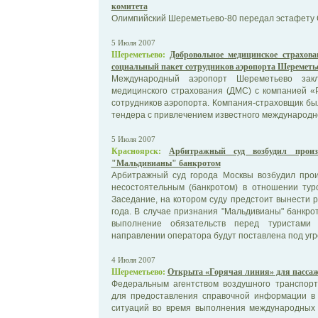
комитета
Олимпийский Шереметьево-80 передал эстафету 
5 Июля 2007
Шереметьево:
Добровольное медицинское страхова
социальный пакет сотрудников аэропорта Шереметь
Международный аэропорт Шереметьево закл
медицинского страхования (ДМС) с компанией 
сотрудников аэропорта. Компания-страховщик бы
тендера с привлечением известного международно
5 Июля 2007
Красноярск:
Арбитражный суд возбудил произ
"Мальдивианы" банкротом
Арбитражный суд города Москвы возбудил прои
несостоятельным (банкротом) в отношении тур
Заседание, на котором суду предстоит вынести 
года. В случае признания "Мальдивианы" банкр
выполнение обязательств перед туристами 
направлении оператора будут поставлена под угро
4 Июля 2007
Шереметьево:
Открыта «Горячая линия» для пассаж
Федеральным агентством воздушного транспорт
для предоставления справочной информации в 
ситуаций во время выполнения международных 