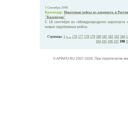
5 Сентября 2006
Краснодар:
Некоторые рейсы из аэропорта в Ростов
"Краснодар"
С 18 сентября из «Международного аэропорта 
новые зарубежные рейсы
Страницы:
1
« ...
176
177
178
179
180
181
182
183
184
1
194
195
196
197
198
1
© APINFO.RU 2007-2026. При перепечатке м