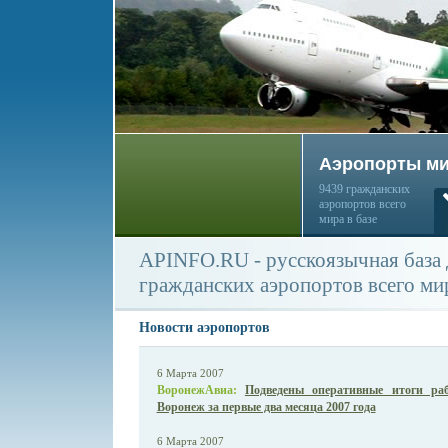
Аэропорты м
9439 гражданских
аэропортов всего
мира в базе
APINFO.RU - русскоязычная база
гражданских аэропортов всего ми
Новости аэропортов
6 Марта 2007
ВоронежАвиа:
Подведены оперативные итоги ра
Воронеж за первые два месяца 2007 года
6 Марта 2007