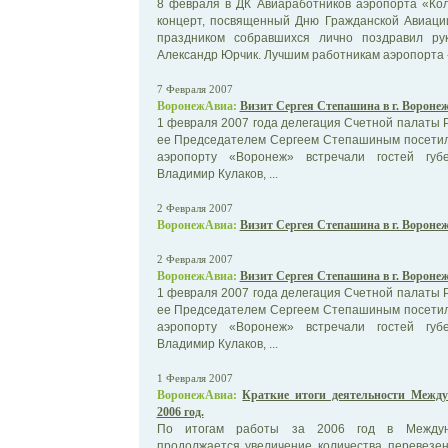
8 февраля в ДК Авиаработников аэропорта «Ко
концерт, посвященный Дню Гражданской Авиаци
праздником собравшихся лично поздравил ру
Александр Юрчик. Лучшим работникам аэропорта «
7 Февраля 2007
ВоронежАвиа:
Визит Сергея Степашина в г. Вороне
1 февраля 2007 года делегация Счетной палаты Р
ее Председателем Сергеем Степашиным посетил
аэропорту «Воронеж» встречали гостей губ
Владимир Кулаков, ...
2 Февраля 2007
ВоронежАвиа:
Визит Сергея Степашина в г. Вороне
2 Февраля 2007
ВоронежАвиа:
Визит Сергея Степашина в г. Вороне
1 февраля 2007 года делегация Счетной палаты Р
ее Председателем Сергеем Степашиным посетил
аэропорту «Воронеж» встречали гостей губ
Владимир Кулаков, ...
1 Февраля 2007
ВоронежАвиа:
Краткие итоги деятельности Между
2006 год.
По итогам работы за 2006 год в Междун
продолжается увеличение количества перевезе