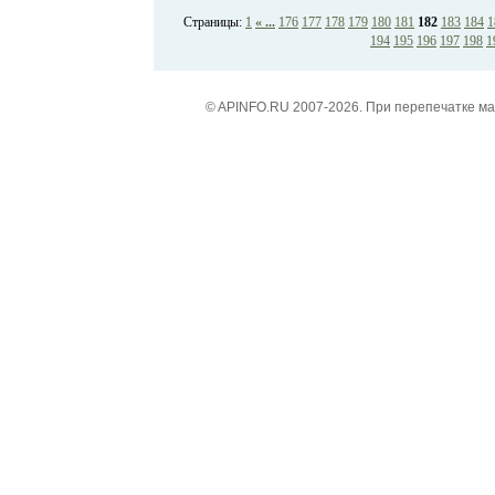
Страницы:
1
« ...
176
177
178
179
180
181
182
183
184
1
194
195
196
197
198
1
© APINFO.RU 2007-2026. При перепечатке м