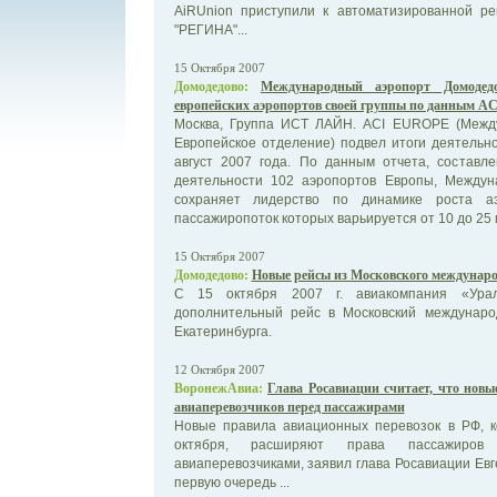
AiRUnion приступили к автоматизированной р
"РЕГИНА"...
15 Октября 2007
Домодедово:
Международный аэропорт Домодедо
европейских аэропортов своей группы по данным AC
Москва, Группа ИСТ ЛАЙН. ACI EUROPE (Межд
Европейское отделение) подвел итоги деятельн
август 2007 года. По данным отчета, составл
деятельности 102 аэропортов Европы, Между
сохраняет лидерство по динамике роста а
пассажиропоток которых варьируется от 10 до 25 
15 Октября 2007
Домодедово:
Новые рейсы из Московского междунаро
С 15 октября 2007 г. авиакомпания «Урал
дополнительный рейс в Московский междунар
Екатеринбурга.
12 Октября 2007
ВоронежАвиа:
Глава Росавиации считает, что новы
авиаперевозчиков перед пассажирами
Новые правила авиационных перевозок в РФ, к
октября, расширяют права пассажиров
авиаперевозчиками, заявил глава Росавиации Евг
первую очередь ...