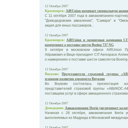
12 Октября 2007
Красноярск:
AiRUnion начинает специальную акци
С 11 октября 2007 года в авиакомпаниях-партнер
"Домодедовские авиалинии", "Самара" и "Омск
акция для юных пассажиров...
12 Октября 2007
Красноярск:
AiRUnion и лизинговая компания CIT
намерениях о поставке шести Boeing 737 NG
9 октября в московском офисе AiRUnion Пр
Абрамович и Вице-президент CIT Aerospace Алл
о намерениях о поставке шести самолетов Boeing-
12 Октября 2007
Внуково:
Представители страховой группы «А
планами развития аэропорта Внуково
Во Внуково состоялась презентация аэр
представителей страховой группы «АВИКОС-А
поставщика услуг в сфере авиационного страховани
12 Октября 2007
Домодедово:
Авиакомпания Iberia увеличивает колич
Начиная с 28 октября, авиакомпания Iberia у
выполняемых из Мадрида в Московский междунар
11 Октября 2007