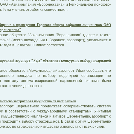
 ОАО «Авиакомпания «Воронежавиа» и Региональной поисково-
 Тема учения: отработка совместных ...
бщение о проведении Годового общего собрания акционеров ОАО
оронежавиа"
рное общество "Авиакомпания "Воронежавиа" (далее в тексте
авиа" (место нахождения г. Воронеж, аэропорт)), уведомляет в
7 года в 12 часов 00 минут состоится ...
родный аэропорт "Уфа" объявляет конкурс по выбору подрядной
рное общество «Международный аэропорт Уфа» сообщает, что
денного конкурса по выбору подрядной организации по
и монтажу автоматизированной парковочной системы было
заключении договора с ...
етьево застраховал имущество от всех рисков
эропорт Шереметьево продолжает совершенствовать систему
ми в соответствии с международными стандартами. Учитывая
 имущественного комплекса и активов Шереметьево, аэропорт с
подходит к выбору страховщиков. В связи с этим Шереметьево
онкурс по страхованию имущества аэропорта от всех рисков.