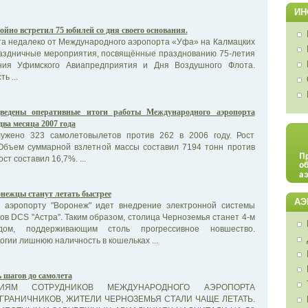
ИН
ойно встретил 75 юбилей со дня своего основания.
ста недалеко от Международного аэропорта «Уфа» на Калмацких
аздничные мероприятия, посвящённые празднованию 75-летия
ния Уфимского Авиапредприятия и Дня Воздушного Флота.
ь ...
ведены оперативные итоги работы Международного аэропорта
ва месяца 2007 года
лужено 323 самолетовылетов против 262 в 2006 году. Рост
 Объем суммарной взлетной массы составил 7194 тонн против
ост составил 16,7%. ...
нежцы станут летать быстрее
АЭ
 аэропорту "Воронеж" идет внедрение электронной системы
ов DCS "Астра". Таким образом, столица Черноземья станет 4-м
одом, поддерживающим столь прогрессивное новшество.
гии лишнюю наличность в кошельках ...
 шагов до самолета
ИЯМ СОТРУДНИКОВ МЕЖДУНАРОДНОГО АЭРОПОРТА
ГРАНИЧНИКОВ, ЖИТЕЛИ ЧЕРНОЗЕМЬЯ СТАЛИ ЧАЩЕ ЛЕТАТЬ.