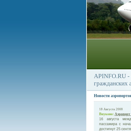
APINFO.RU - 
гражданских 
Новости аэропорто
18 Августа 2008
Внуково:
Аэропорт 
16 августа межд
пассажира с нача
достигнут 25 сентя