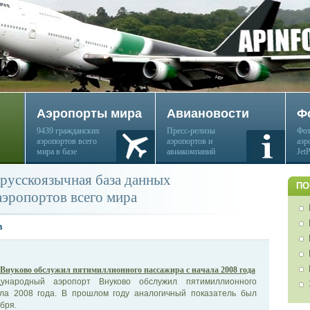
Аэропорты мира
Авиановости
Ф
9439 гражданских
Пресс-релизы
Фот
аэропортов всего
аэропортов и
аэр
мира в базе
авиакомпаний
Jet
русскоязычная база данных
ПО
аэропортов всего мира
в
Внуково обслужил пятимиллионного пассажира с начала 2008 года
ународный аэропорт Внуково обслужил пятимиллионного
ла 2008 года. В прошлом году аналогичный показатель был
бря.