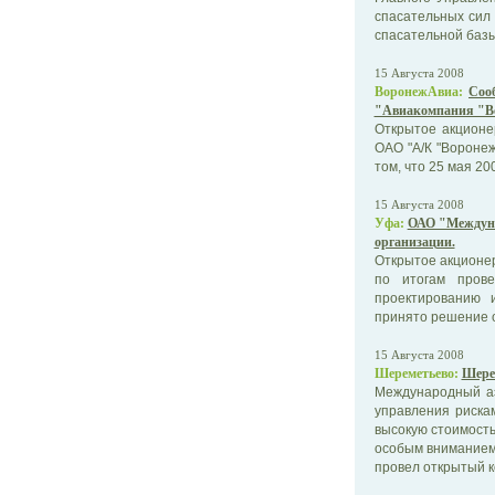
спасательных сил
спасательной базы.
15 Августа 2008
ВоронежАвиа:
Соо
"Авиакомпания "В
Открытое акционе
ОАО "А/К "Воронеж
том, что 25 мая 200
15 Августа 2008
Уфа:
ОАО "Междуна
организации.
Открытое акционе
по итогам прове
проектированию 
принято решение о 
15 Августа 2008
Шереметьево:
Шерем
Международный а
управления риска
высокую стоимость
особым вниманием 
провел открытый к