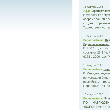
18 Августа 2008
Уфа:
Аэропорт дост
В субботу 16 авгу
озёрах прошли пр
со дня образова
Торжественную част
15 Августа 2008
ВоронежАвиа:
Под
Воронеж за первые д
В 2007 году обс
составил 23,3 %.
6162 в 2006 году. Р
15 Августа 2008
ВоронежАвиа:
Воро
В Международном
регистрации билет
российским гор
Передовые техноло
15 Августа 2008
ВоронежАвиа:
Пять
ПО НАБЛЮДЕН
«ВОРОНЕЖ» и ПО