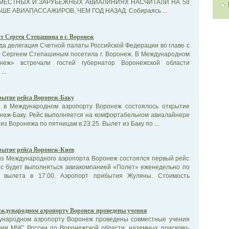
 МЕСТНЫХ И ЗАРУБЕЖНЫХ АВИАЛИНИЯХ НАСЧИТАЛИ НА 58
Е АВИАПАССАЖИРОВ, ЧЕМ ГОД НАЗАД. Собираясь ...
т Сергея Степашина в г. Воронеж
да делегация Счетной палаты Российской Федерации во главе с
 Сергеем Степашиным посетила г. Воронеж. В Международном
неж» встречали гостей губернатор Воронежской области
..
ытие рейса Воронеж-Баку
а в Международном аэропорту Воронеж состоялось открытие
онеж-Баку. Рейс выполняется на комфортабельном авиалайнере
з Воронежа по пятницам в 23.25. Вылет из Баку по ...
ытие рейса Воронеж-Киев
 из Международного аэропорта Воронеж состоялся первый рейс
йс будет выполняться авиакомпанией «Полет» еженедельно по
я вылета в 17.00. Аэропорт прибытия Жуляны. Стоимость
ждународном аэропорту Воронеж проведены учения
ждународном аэропорту Воронеж проведены совместные учения
ния МЧС России по Воронежской области, наземных поисково-