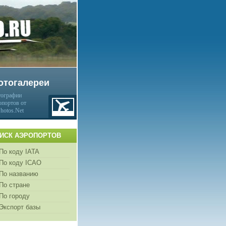
отогалереи
ографии
опортов от
Photos.Net
ИСК АЭРОПОРТОВ
По коду IATA
По коду ICAO
По названию
По стране
По городу
Экспорт базы