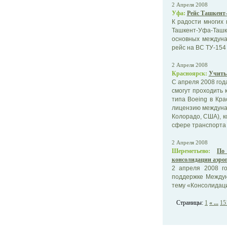
2 Апреля 2008
Уфа:
Рейс Ташкент
К радости многих
Ташкент-Уфа-Ташке
основных междуна
рейс на ВС ТУ-154 п
2 Апреля 2008
Красноярск:
Учить 
С апреля 2008 год
смогут проходить
типа Boeing в Кр
лицензию междунар
Колорадо, США), 
сфере транспорта
2 Апреля 2008
Шереметьево:
По
консолидации аэроп
2 апреля 2008 г
поддержке Междун
тему «Консолидаци
Страницы:
1
« ...
15