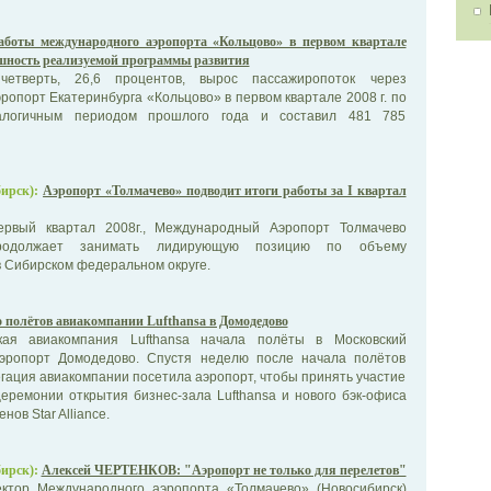
аботы международного аэропорта «Кольцово» в первом квартале
шность реализуемой программы развития
етверть, 26,6 процентов, вырос пассажиропоток через
опорт Екатеринбурга «Кольцово» в первом квартале 2008 г. по
алогичным периодом прошлого года и составил 481 785
ирск):
Аэропорт «Толмачево» подводит итоги работы за I квартал
рвый квартал 2008г., Международный Аэропорт Толмачево
продолжает занимать лидирующую позицию по объему
 Сибирском федеральном округе.
 полётов авиакомпании Lufthansa в Домодедово
ая авиакомпания Lufthansa начала полёты в Московский
эропорт Домодедово. Спустя неделю после начала полётов
ация авиакомпании посетила аэропорт, чтобы принять участие
еремонии открытия бизнес-зала Lufthansa и нового бэк-офиса
нов Star Alliance.
ирск):
Алексей ЧЕРТЕНКОВ: "Аэропорт не только для перелетов"
ктор Международного аэропорта «Толмачево» (Новосибирск)