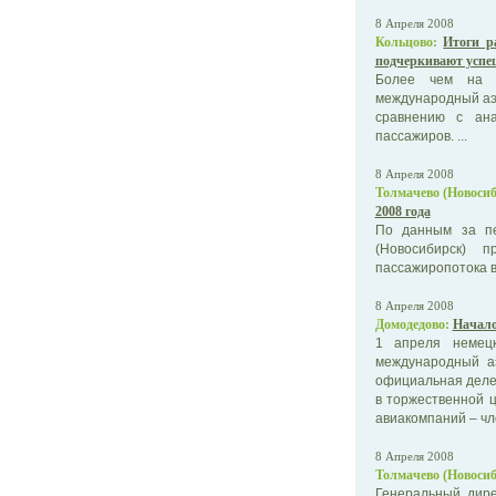
8 Апреля 2008
Кольцово:
Итоги р
подчеркивают успе
Более чем на ч
международный аэр
сравнению с ан
пассажиров. ...
8 Апреля 2008
Толмачево (Новосиб
2008 года
По данным за пе
(Новосибирск) 
пассажиропотока в
8 Апреля 2008
Домодедово:
Начало
1 апреля немецк
международный а
официальная делег
в торжественной ц
авиакомпаний – чле
8 Апреля 2008
Толмачево (Новосиб
Генеральный дире