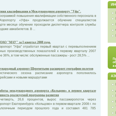
ИН
ния квалификации в Международном аэропорту "Уфа".
программой повышения квалификации собственного персонала в
Аэропорту «Уфа» продолжается обучение специалистов
арте месяце обучение проходили диспетчера контроля службы
даже авиабилетов. В ...
ОАО "МАУ" за I квартал 2008 года.
ропорт "Уфа" отработал первый квартал с перевыполнением
вных производственных показателей к первому кварталу 2007
е 36%, в том числе: обслуженные пассажиры - рост 28,5% ...
ународный аэропорт Шереметьево расширяет географию полетов
стического сезона расписание аэропорта пополнилось
АЭ
рейсами и новыми маршрутами
аботы международного аэропорта «Кольцово» в первом квартале
шность реализуемой программы развития
етверть, 26,6 процентов, вырос пассажиропоток через
опорт Екатеринбурга «Кольцово» в первом квартале 2008 г. по
алогичным периодом прошлого года и составил 481 785