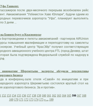
-Уфа-Ташкент.
 пассажиров после двух-месячного перерыва возобновлен рейс
нт. Авиакомпания "Узбекистон Хаво Юллари", будучи одним из
родных перевозчиков аэропорта "Уфа", планирует выполнять
о 3 дням ...
на Боинги будут в Красноярске
а бортпроводники и пилоты авиакомпаний - партнеров AiRUnion
 курсы повышения квалификации и переподготовку на самолеты
асноярске. Учебный центр "КрасЭйр" получил соответствующую
одного авиационного учебного центра FTL (город Денвер, штат
которая была подтверждена Федеральной службой по надзору в
 РФ.
 инициативе Шереметьево эксперты обсудили перспективы
ортового бизнеса
ода в конференц-зале отеля «Савой» по инициативе и при
ародного аэропорта Шереметьево состоялся круглый стол на
я аэропортового бизнеса. За и против».
1
152
153
154
155
156
157
158
159
160
161
162
163
164
165
166
167
168
169
170
171
172
173
174
175
» ...
199