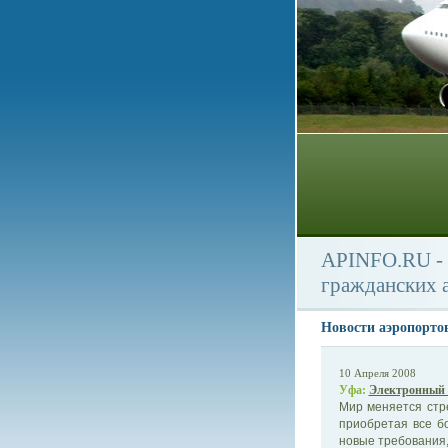
APINFO.RU - 
гражданских 
Новости аэропорто
10 Апреля 2008
Уфа:
Электронный 
Мир меняется стр
приобретая все б
новые требования,