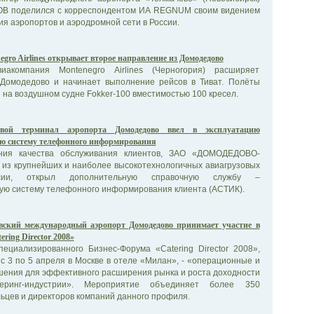
ОВ поделился с корреспондентом ИА REGNUM своим видением
ия аэропортов и аэродромной сети в России.
egro Airlines открывает второе направление из Домодедово
компания Montenegro Airlines (Черногория) расширяет
 Домодедово и начинает выполнение рейсов в Тиват. Полёты
 на воздушном судне Fokker-100 вместимостью 100 кресел.
овой терминал аэропорта Домодедово ввел в эксплуатацию
ю систему телефонного информирования
ия качества обслуживания клиентов, ЗАО «ДОМОДЕДОВО-
из крупнейших и наиболее высокотехнологичных авиагрузовых
ссии, открыл дополнительную справочную службу –
ую систему телефонного информирования клиента (АСТИК).
вский международный аэропорт Домодедово принимает участие в
ring Director 2008»
пециализированного Бизнес-Форума «Catering Director 2008»,
с 3 по 5 апреля в Москве в отеле «Милан», - «операционные и
шения для эффективного расширения рынка и роста доходности
теринг-индустрии». Мероприятие объединяет более 350
льцев и директоров компаний данного профиля.