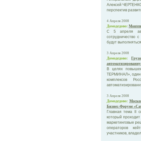
Алексей ЧЕРТЕНК
перспектив развит
4 Апреля 2008
Домодедово:
Monten
С 5 апреля авиа
сотрудничество с
будут выполняться
3 Апреля 2008
Домодедово:
Груз
автоматизированну
В целях повышен
ТЕРМИНАЛ», один 
комплексов Ро
автоматизированн
3 Апреля 2008
Домодедово:
Моско
Бизнес-Форуме «Cate
Главная тема II с
который проходит 
маркетинговые ре
операторов кей
участников, владе