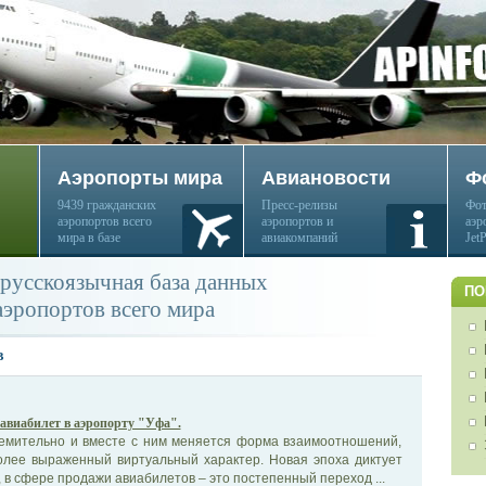
Аэропорты мира
Авиановости
Ф
9439 гражданских
Пресс-релизы
Фот
аэропортов всего
аэропортов и
аэр
мира в базе
авиакомпаний
Jet
русскоязычная база данных
ПО
аэропортов всего мира
в
авиабилет в аэропорту "Уфа".
емительно и вместе с ним меняется форма взаимоотношений,
олее выраженный виртуальный характер. Новая эпоха диктует
 в сфере продажи авиабилетов – это постепенный переход ...