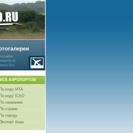
отогалереи
ографии
опортов от
Photos.Net
ИСК АЭРОПОРТОВ
По коду IATA
По коду ICAO
По названию
По стране
По городу
Экспорт базы