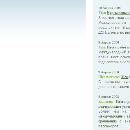
10 Апреля 2008
Уфа:
Курсы повыше
В соответствии с 
Международном 
предприятия. В м
ДСП, агенты по про
9 Апреля 2008
Уфа:
Итоги работы 
Международный аэ
плана. Рост осно
года составил боле
9 Апреля 2008
Шереметьево:
Межд
С началом тури
дополнительными 
8 Апреля 2008
Кольцово:
Итоги р
подчеркивают успе
Более чем на ч
международный аэр
сравнению с ан
пассажиров. ...