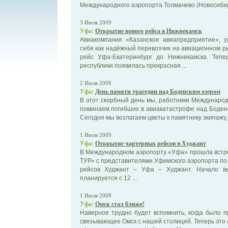
Международного аэропорта Толмачево (Новосибир
3 Июля 2009
Уфа:
Открытие нового рейса в Нижнекамск
Авиакомпания «Казанское авиапредприятие», 
себя как надёжный перевозчик на авиационном 
рейс Уфа-Екатеринбург до Нижнекамска. Теп
республики появилась прекрасная ...
2 Июля 2009
Уфа:
День памяти трагедии над Боденским озером
В этот скорбный день мы, работники Международ
поминаем погибших в авиакатастрофе над Боден
Сегодня мы возлагаем цветы к памятнику экипажу, 
1 Июля 2009
Уфа:
Открытие чартерных рейсов в Худжант
В Международном аэропорту «Уфа» прошла встр
ТУР» с представителями Уфимского аэропорта по
рейсов Худжант – Уфа – Худжант. Начало в
планируется с 12 ...
1 Июля 2009
Уфа:
Омск стал ближе!
Наверное трудно будет вспомнить, когда было 
связывающее Омск с нашей столицей. Теперь это