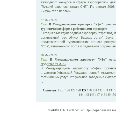
ежегодного конкурса в сфере аэропортовой дея
"Лучший аэропорт стран СНГ". По итогам 2008
«Уфа» стал первым ...
27 Мая 2009
Уфа:
В Международном аэропорту "Уфа" прошла 
туристических фирм с работниками аэропорта
Сегодня в Международном аэропорту "Уфа" под эг
организаций республики Башкортостан" была 
представителей туристических агенств респуб
"Уфа", таможенного поста и отделения пограничног
20 Мая 2009
Уфа:
В Международном аэропорту "Уфа" орган
студентов УГАЭС
В Международном аэропорту «Уфа» организ
студентов Уфимской Государственной Академии
гостиничных услуг. Это учебное заведение считае
...
Страницы:
1
« ...
126
127
128
129
130
131
132
133
134
1
144
145
146
147
148
149
150
© APINFO.RU 2007-2026. При перепечатке м