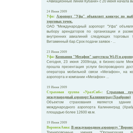
«Авиационные линии Кубани» с 20 июня начала вы
24 Июня 2009
Уфа:
Аэропорт "Уфа" объявляет конкурс по выб
торговых точек.
ОАО "Международный аэропорт "Уфа" объявля
выбору арендаторов по организации и разм
внутренних авиалиний следующих торговых т
Витаминный бар.Срок подачи заявок - ...
23 Июня 2009
Уфа:
Компания "Мегафон" запустила Wi-Fi в аэроп
Сегодня, 23 июня 2009года, в бизнес-зале Ме
прошла презентация услуги беспроводного дос
оператора мобильной связи «Мегафон», на к
аэропорта и компании «Мегафон» ...
19 Июня 2009
Страховая группа «УралСиб»:
Страховая гр
международный аэропорт Калининград (Храброво)
Объектом страхования является здание 
международного аэропорта Калининград (Хр
площадью более 12600 кв.м.
19 Июня 2009
ВоронежАвиа:
В международном аэропорту "Ворон
Тренировочные учения "Организация про