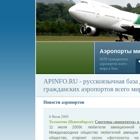
Аэропорты м
9439 гражданских
аэропортов всего
мира в базе
APINFO.RU - русскоязычная база
гражданских аэропортов всего ми
Новости аэропортов
6 Июля 2009
Толмачево (Новосибирск):
Споттеры «поохотятся» в
11 июля 2009г. любители авиационной ф
Международное общество любителей авиации 
общество, откроют сезон «фотоохоты на