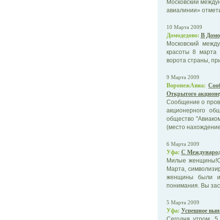
Московский между
авиалинии» отмети
10 Марта 2009
Домодедово:
В Домо
Московский межд
красоты 8 марта
ворота страны, пр
9 Марта 2009
ВоронежАвиа:
Соо
Открытого акционе
Сообщение о пров
акционерного об
общество "Авиаком
(место нахождение:
6 Марта 2009
Уфа:
С Международ
Милые женщины!С
Марта, символизи
женщины были и 
понимания. Вы засл
5 Марта 2009
Уфа:
Успешное выпо
Сегодня утром, 5