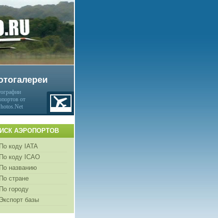
отогалереи
ографии
опортов от
Photos.Net
ИСК АЭРОПОРТОВ
По коду IATA
По коду ICAO
По названию
По стране
По городу
Экспорт базы