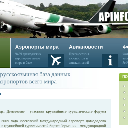
Аэропорты мира
Авиановости
Ф
9439 гражданских
Пресс-релизы
Фот
аэропортов всего
аэропортов и
аэр
мира в базе
авиакомпаний
Jet
русскоязычная база данных
ПО
аэропортов всего мира
в
орт Домодедово – участник крупнейшего туристического форума
 2009 года Московский международный аэропорт Домодедово
 в крупнейшей туристической бирже Германии - международной