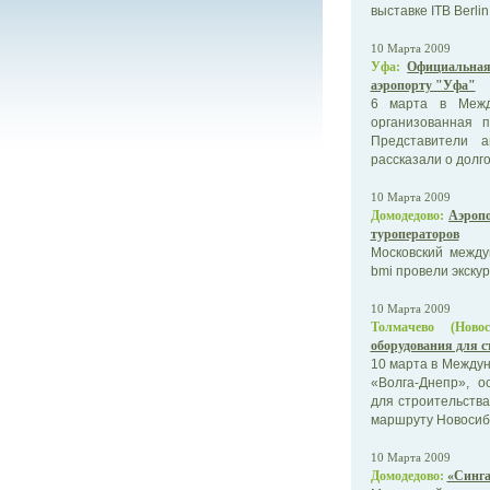
выставке ITB Berlin
10 Марта 2009
Уфа:
Официальная
аэропорту "Уфа"
6 марта в Межд
организованная 
Представители 
рассказали о долго
10 Марта 2009
Домодедово:
Аэропо
туроператоров
Московский межд
bmi провели экску
10 Марта 2009
Толмачево (Новос
оборудования для с
10 марта в Междун
«Волга-Днепр», о
для строительства
маршруту Новосиби
10 Марта 2009
Домодедово:
«Синга