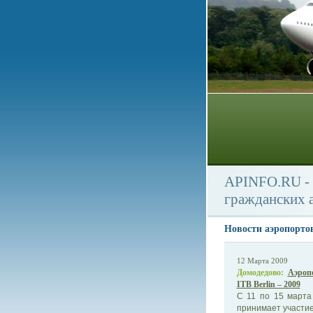
APINFO.RU - 
гражданских 
Новости аэропорто
12 Марта 2009
Домодедово:
Аэроп
ITB Berlin – 2009
С 11 по 15 марта
принимает участие