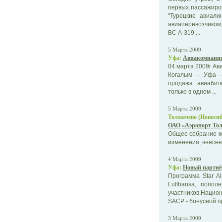
первых пассажиро
"Турецкие авиал
авиаперевозчиком
ВС А-319 ...
5 Марта 2009
Уфа:
Авиакомпания
04 марта 2009г А
Когалым – Уфа –
продажа авиабил
только в одном ...
5 Марта 2009
Толмачево (Новосиб
ОАО «Аэропорт Тол
Общее собрание к
изменения, внесен
4 Марта 2009
Уфа:
Новый партнё
Программа Star A
Lufthansa, попо
участников.Нацио
SACP - бонусной п
3 Марта 2009