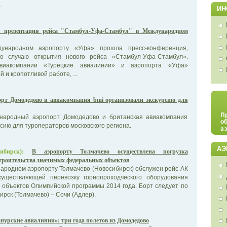
.
ИН
 презентация рейса "Стамбул-Уфа-Стамбул" в Международном
ународном аэропорту «Уфа» прошла пресс-конференция,
по случаю открытия нового рейса «Стамбул-Уфа-Стамбул».
авиакомпании «Турецкие авиалинии» и аэропорта «Уфа»
й и кропотливой работе, ...
рт Домодедово и авиакомпания bmi организовали экскурсию для
ународный аэропорт Домодедово и британская авиакомпания
рсию для туроператоров московского региона.
АЭ
ибирск):
В аэропорту Толмачево осуществлена погрузка
троительства значимых федеральных объектов
ародном аэропорту Толмачево (Новосибирск) обслужен рейс АК
существляющей перевозку горнопроходческого оборудования
 объектов Олимпийской программы 2014 года. Борт следует по
рск (Толмачево) – Сочи (Адлер).
пурские авиалинии»: три года полетов из Домодедово