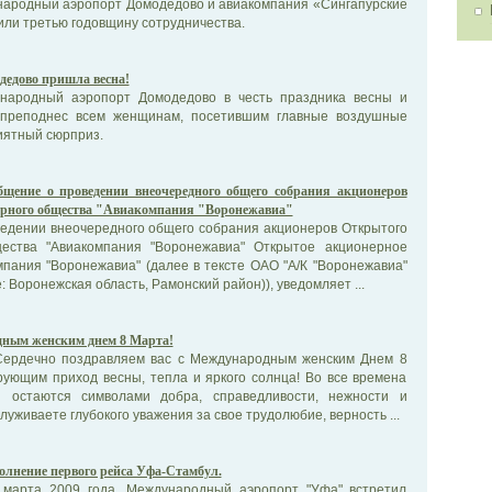
народный аэропорт Домодедово и авиакомпания «Сингапурские
ли третью годовщину сотрудничества.
дедово пришла весна!
ународный аэропорт Домодедово в честь праздника весны и
 преподнес всем женщинам, посетившим главные воздушные
иятный сюрприз.
бщение о проведении внеочередного общего собрания акционеров
рного общества "Авиакомпания "Воронежавиа"
едении внеочередного общего собрания акционеров Открытого
щества "Авиакомпания "Воронежавиа" Открытое акционерное
пания "Воронежавиа" (далее в тексте ОАО "А/К "Воронежавиа"
 Воронежская область, Рамонский район)), уведомляет ...
ным женским днем 8 Марта!
ердечно поздравляем вас с Международным женским Днем 8
рующим приход весны, тепла и яркого солнца! Во все времена
остаются символами добра, справедливости, нежности и
уживаете глубокого уважения за свое трудолюбие, верность ...
лнение первого рейса Уфа-Стамбул.
 марта 2009 года, Международный аэропорт "Уфа" встретил