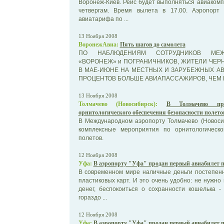
Воронеж-Киев. Рейс будет выполняться авиаком
четвергам. Время вылета в 17.00. Аэропорт
авиатарифа по ...
13 Ноября 2008
ВоронежАвиа:
Пять шагов до самолета
ПО НАБЛЮДЕНИЯМ СОТРУДНИКОВ МЕЖ
«ВОРОНЕЖ» и ПОГРАНИЧНИКОВ, ЖИТЕЛИ ЧЕРН
В МАЕ-ИЮНЕ НА МЕСТНЫХ И ЗАРУБЕЖНЫХ АВ
ПРОЦЕНТОВ БОЛЬШЕ АВИАПАССАЖИРОВ, ЧЕМ ГОД
13 Ноября 2008
Толмачево (Новосибирск):
В Толмачево про
орнитологического обеспечения безопасности полето
В Международном аэропорту Толмачево (Новосиб
комплексные мероприятия по орнитологическ
полетов.
12 Ноября 2008
Уфа:
В аэропорту "Уфа" продан первый авиабилет п
В современном мире наличные деньги постепенн
пластиковых карт. И это очень удобно: не нужно
денег, беспокоиться о сохранности кошелька 
гораздо ...
12 Ноября 2008
Уфа:
В аэропорту "Уфа" продан первый авиабилет п