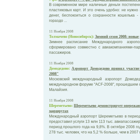
В современном мире наличные деньги постепенн
пластиковых карт. И это очень удобно: не нужно
денег, беспокоиться о сохранности кошелька 
гораздо ...
11 Ноября 2008
Толмачево (Новосибирск):
Зимний сезон 2008: новые
Зимнее расписание Международного аэропор
сформировано совместно с авиакомпаниями-пар
пассажиров.
11 Ноября 2008
Домодедово:
Аэропорт Домодедово принял участи
2008"
Московский международный аэропорт Домоде
международном форуме "ACF-2008", прошедшем со
Малайзия.
11 Ноября 2008
Шереметьево:
Шереметьево демонстрирует опережа
маршрутах
Международный аэропорт Шереметьево в период 
предоставил услуги 13 млн 113 тыс. авиапассажи
период прошлого года на 9,8%. В октябре 2008 г
278 тыс. человек, что на 5,2 % больше, чем в 2007 