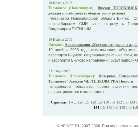
10 Ноября 2008
Толмачево (Новосибирск):
Виктор ТОЛОКОНСКИЙ
должна способствовать общему росту региона
Губернатор Новосибирской области Виктор Т
новосибирским СМИ свою встречу с Предс
Владимиром ПУТИНЫМ.
10 Ноября 2008
Внуково:
Авиакомпания «Якутия» открыла из аэроп
10 ноября 2008 года авиакомпания «Якутия»
аэропорта Внуково. Регулярные рейсы на этом, н
и аэропорта Внуково направлении будут выполнять
7 Ноября 2008
Толмачево (Новосибирск):
Интервью Генеральн
Толмачево" Алексея ЧЕРТЕНКОВА РИА Новости
Гендиректор Толмачево: Проект развития ре
рассматривается в полпредстве
Страницы:
1
« ...
126
127
128
129
130
131
132
133
134
1
144
145
146
147
148
149
150
© APINFO.RU 2007-2026. При перепечатке м