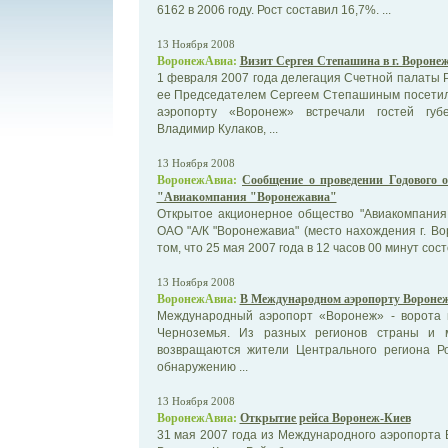
6162 в 2006 году. Рост составил 16,7%. ...
13 Ноября 2008
ВоронежАвиа:
Визит Сергея Степашина в г. Вороне
1 февраля 2007 года делегация Счетной палаты Р
ее Председателем Сергеем Степашиным посетил
аэропорту «Воронеж» встречали гостей губ
Владимир Кулаков, ...
13 Ноября 2008
ВоронежАвиа:
Сообщение о проведении Годового 
"Авиакомпания "Воронежавиа"
Открытое акционерное общество "Авиакомпания 
ОАО "А/К "Воронежавиа" (место нахождения г. Во
том, что 25 мая 2007 года в 12 часов 00 минут состо
13 Ноября 2008
ВоронежАвиа:
В Международном аэропорту Воронеж
Международный аэропорт «Воронеж» - ворота 
Черноземья. Из разных регионов страны и 
возвращаются жители Центрального региона Ро
обнаружению ...
13 Ноября 2008
ВоронежАвиа:
Открытие рейса Воронеж-Киев
31 мая 2007 года из Международного аэропорта