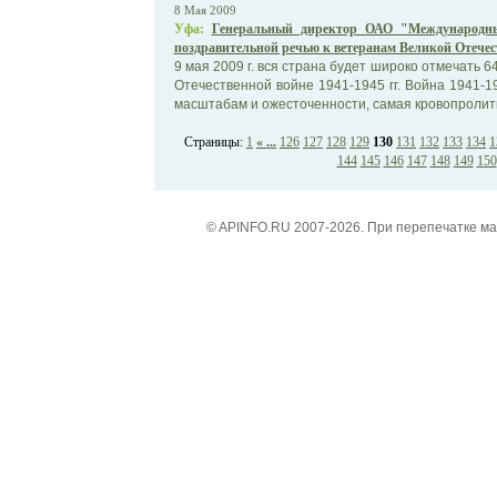
8 Мая 2009
Уфа:
Генеральный директор ОАО "Международны
поздравительной речью к ветеранам Великой Отече
9 мая 2009 г. вся страна будет широко отмечать 
Отечественной войне 1941-1945 гг. Война 1941-1
масштабам и ожесточенности, самая кровопролитн
Страницы:
1
« ...
126
127
128
129
130
131
132
133
134
1
144
145
146
147
148
149
150
© APINFO.RU 2007-2026. При перепечатке м