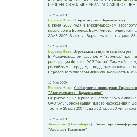
ПРОЦЕНТОВ БОЛЬШЕ АВИАПАССАЖИРОВ, ЧЕМ ГОД
12 Мая 2009
ВоронежАвиа:
Открытие рейса Воронеж-Баку
8 июня 2007 года в Международном аэропорту
нового рейса Воронеж-Баку. Рейс выполняется 
SAAB-2000. Вылет из Воронежа по пятницам в 23.25
12 Мая 2009
ВоронежАвиа:
Воронежцы станут летать быстрее
В Международном аэропорту "Воронеж" идет в
регистрации билетов DCS "Астра". Таким образом
российским городом, поддерживающим стол
Передовые технологии лишнюю наличность в кошел
12 Мая 2009
ВоронежАвиа:
Сообщение о проведении Годового 
"Авиакомпания "Воронежавиа"
Открытое акционерное общество "Авиакомпания 
ОАО "А/К "Воронежавиа" (место нахождения г. Во
том, что 25 мая 2007 года в 12 часов 00 минут состо
12 Мая 2009
Толмачево (Новосибирск):
Анонс пресс-конферен
"Аэропорт Толмачево"