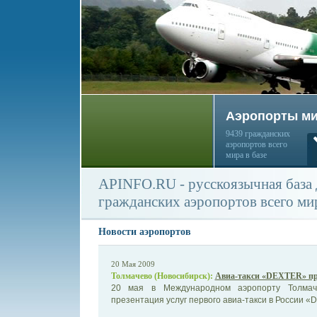
Аэропорты м
9439 гражданских
аэропортов всего
мира в базе
APINFO.RU - русскоязычная база
гражданских аэропортов всего ми
Новости аэропортов
20 Мая 2009
Толмачево (Новосибирск):
Авиа-такси «DEXTER» пре
20 мая в Международном аэропорту Толмаче
презентация услуг первого авиа-такси в России «