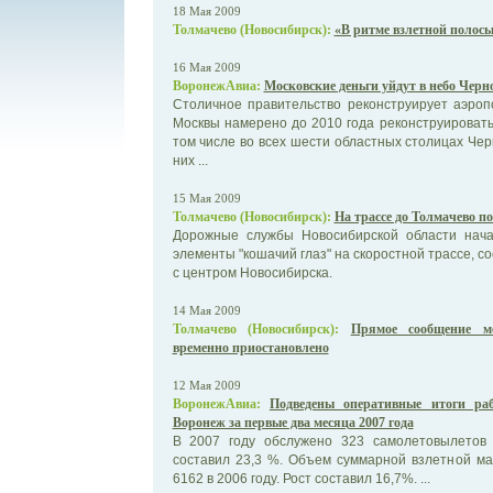
18 Мая 2009
Толмачево (Новосибирск):
«В ритме взлетной полос
16 Мая 2009
ВоронежАвиа:
Московские деньги уйдут в небо Черн
Столичное правительство реконструирует аэроп
Москвы намерено до 2010 года реконструировать
том числе во всех шести областных столицах Чер
них ...
15 Мая 2009
Толмачево (Новосибирск):
На трассе до Толмачево п
Дорожные службы Новосибирской области нач
элементы "кошачий глаз" на скоростной трассе, 
с центром Новосибирска.
14 Мая 2009
Толмачево (Новосибирск):
Прямое сообщение м
временно приостановлено
12 Мая 2009
ВоронежАвиа:
Подведены оперативные итоги ра
Воронеж за первые два месяца 2007 года
В 2007 году обслужено 323 самолетовылетов 
составил 23,3 %. Объем суммарной взлетной ма
6162 в 2006 году. Рост составил 16,7%. ...