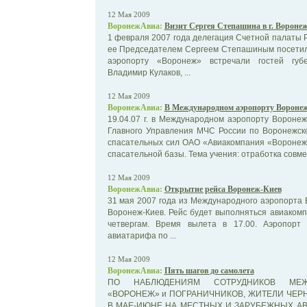
12 Мая 2009
ВоронежАвиа:
Визит Сергея Степашина в г. Вороне
1 февраля 2007 года делегация Счетной палаты Р
ее Председателем Сергеем Степашиным посетил
аэропорту «Воронеж» встречали гостей губ
Владимир Кулаков, ...
12 Мая 2009
ВоронежАвиа:
В Международном аэропорту Воронеж
19.04.07 г. в Международном аэропорту Вороне
Главного Управления МЧС России по Воронежско
спасательных сил ОАО «Авиакомпания «Воронежа
спасательной базы. Тема учения: отработка совмес
12 Мая 2009
ВоронежАвиа:
Открытие рейса Воронеж-Киев
31 мая 2007 года из Международного аэропорта
Воронеж-Киев. Рейс будет выполняться авиаком
четвергам. Время вылета в 17.00. Аэропорт
авиатарифа по ...
12 Мая 2009
ВоронежАвиа:
Пять шагов до самолета
ПО НАБЛЮДЕНИЯМ СОТРУДНИКОВ МЕЖ
«ВОРОНЕЖ» и ПОГРАНИЧНИКОВ, ЖИТЕЛИ ЧЕРН
В МАЕ-ИЮНЕ НА МЕСТНЫХ И ЗАРУБЕЖНЫХ АВ