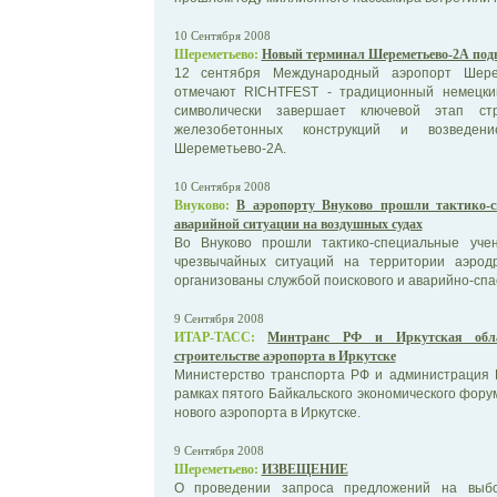
10 Сентября 2008
Шереметьево:
Новый терминал Шереметьево-2А под
12 сентября Международный аэропорт Шерем
отмечают RICHTFEST - традиционный немецки
символически завершает ключевой этап с
железобетонных конструкций и возведе
Шереметьево-2А.
10 Сентября 2008
Внуково:
В аэропорту Внуково прошли тактико-с
аварийной ситуации на воздушных судах
Во Внуково прошли тактико-специальные уче
чрезвычайных ситуаций на территории аэродр
организованы службой поискового и аварийно-спа
9 Сентября 2008
ИТАР-ТАСС:
Минтранс РФ и Иркутская обла
строительстве аэропорта в Иркутске
Министерство транспорта РФ и администрация И
рамках пятого Байкальского экономического фору
нового аэропорта в Иркутске.
9 Сентября 2008
Шереметьево:
ИЗВЕЩЕНИЕ
О проведении запроса предложений на выбо