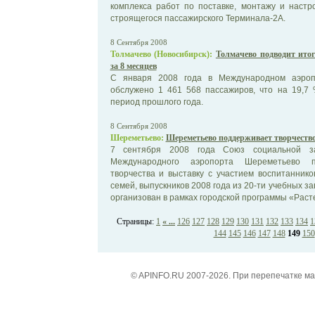
комплекса работ по поставке, монтажу и настр
строящегося пассажирского Терминала-2А.
8 Сентября 2008
Толмачево (Новосибирск):
Толмачево подводит итог
за 8 месяцев
С января 2008 года в Международном аэропо
обслужено 1 461 568 пассажиров, что на 19,7
период прошлого года.
8 Сентября 2008
Шереметьево:
Шереметьево поддерживает творчество
7 сентября 2008 года Союз социальной з
Международного аэропорта Шереметьево п
творчества и выставку с участием воспитанник
семей, выпускников 2008 года из 20-ти учебных з
организован в рамках городской программы «Раст
Страницы:
1
« ...
126
127
128
129
130
131
132
133
134
1
144
145
146
147
148
149
150
© APINFO.RU 2007-2026. При перепечатке м