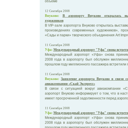
объеме
12 Сентября 2008
Внуково:
В аэропорту Внуково открылась вы
художников
В VIP-зале аэропорта Внуково открылась выставк
произведениях современных художников», про
«Сады и парки» творческого объединения Art Impr
11 Сентября 2008
Уфа:
Международный аэропорт "Уфа" снова встрет
Международный аэропорт «Уфа» снова приним
2008 года в аэропорту был обслужен миллионны
прошлом году миллионного пассажира встретили поз
11 Сентября 2008
Внуково:
Заявление аэропорта Внуково в связи с
авиакомпании «Скай Экспресс»
В связи с ситуацией вокруг авиакомпании «
аэропорт Внуково информирует о том, что в на
имеет просроченной задолженности перед аэропо
11 Сентября 2008
Уфа:
Международный аэропорт "Уфа" снова встрет
Международный аэропорт «Уфа» снова приним
2008 года в аэропорту был обслужен миллионны
прошлом году миллионного пассажира встретили поз