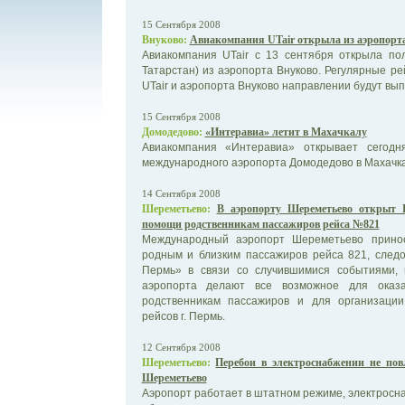
15 Сентября 2008
Внуково:
Авиакомпания UTair открыла из аэропорт
Авиакомпания UTair с 13 сентября открыла по
Татарстан) из аэропорта Внуково. Регулярные р
UTair и аэропорта Внуково направлении будут вып
15 Сентября 2008
Домодедово:
«Интеравиа» летит в Махачкалу
Авиакомпания «Интеравиа» открывает сегодн
международного аэропорта Домодедово в Махачка
14 Сентября 2008
Шереметьево:
В аэропорту Шереметьево открыт Ц
помощи родственникам пассажиров рейса №821
Международный аэропорт Шереметьево принос
родным и близким пассажиров рейса 821, след
Пермь» в связи со случившимися событиями, 
аэропорта делают все возможное для оказа
родственникам пассажиров и для организаци
рейсов г. Пермь.
12 Сентября 2008
Шереметьево:
Перебои в электроснабжении не пов
Шереметьево
Аэропорт работает в штатном режиме, электросн