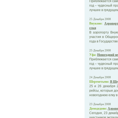
Приближается сам
год – чудесный пр
лучшее в грядущем 
25 Декабря 2008
Внуково:
Аэропорт
елки
В аэропорту Внук
участия в Общерос
года в Государств
25 Декабря 2008
Уфа:
Новогодний в
Приближается сам
год – чудесный пр
лучшее в грядущем 
24 Декабря 2008
Шереметьево:
В Ше
25 и 26 декабря 
рейсы, которые до
новогоднюю елку в
23 Декабря 2008
Домодедово:
Аэропо
Сегодня, 23 дека
участников экспед