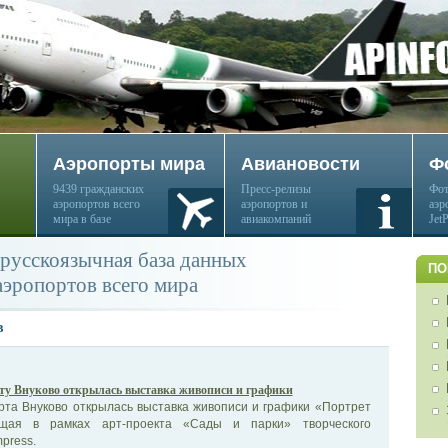
Аэропорты мира
Авиановости
Ф
9439 гражданских
Пресс-релизы
Фот
аэропортов всего
аэропортов и
аэр
мира в базе
авиакомпаний
Jet
русскоязычная база данных
ПО
аэропортов всего мира
в
ту Внуково открылась выставка живописи и графики
рта Внуково открылась выставка живописи и графики «Портрет
ящая в рамках арт-проекта «Сады и парки» творческого
press.