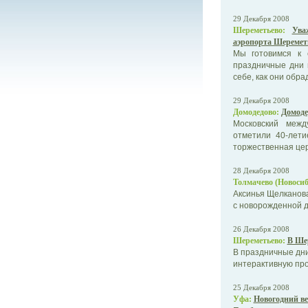
29 Декабря 2008
Шереметьево:
Ува
аэропорта Шеремет
Мы готовимся к 
праздничные дни 
себе, как они обр
29 Декабря 2008
Домодедово:
Домоде
Московский меж
отметили 40-лети
торжественная це
28 Декабря 2008
Толмачево (Новосиб
Аксинья Щелканова
с новорожденной д
26 Декабря 2008
Шереметьево:
В Ше
В праздничные дни
интерактивную пр
25 Декабря 2008
Уфа:
Новогодний в