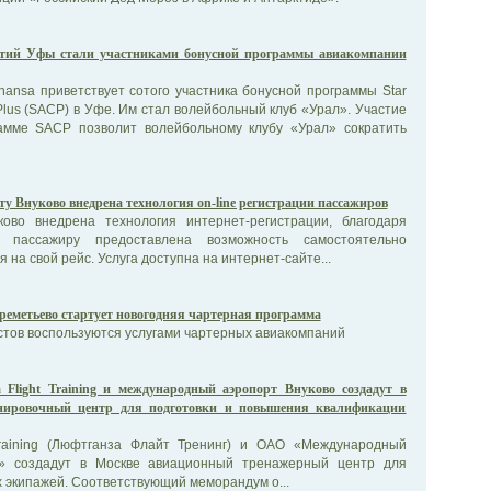
ятий Уфы стали участниками бонусной программы авиакомпании
hansa приветствует сотого участника бонусной программы Star
Plus (SACP) в Уфе. Им стал волейбольный клуб «Урал». Участие
амме SACP позволит волейбольному клубу «Урал» сократить
ту Внуково внедрена технология on-line регистрации пассажиров
ово внедрена технология интернет-регистрации, благодаря
 пассажиру предоставлена возможность самостоятельно
 на свой рейс. Услуга доступна на интернет-сайте...
еметьево стартует новогодняя чартерная программа
стов воспользуются услугами чартерных авиакомпаний
a Flight Training и международный аэропорт Внуково создадут в
енировочный центр для подготовки и повышения квалификации
 Training (Люфтганза Флайт Тренинг) и ОАО «Международный
о» создадут в Москве авиационный тренажерный центр для
 экипажей. Соответствующий меморандум о...