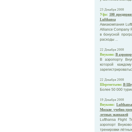
23 Декабря 2008
Уфа:
100 предпри
Lufthansa
Авиакомпания Luft
Alliance Company 
в бонусной прогр
расходы ...
22 Декабря 2008
Внуково:
В аэропор
В аэропорту Внук
которой каждому
зарегистрироваться
22 Декабря 2008
Шереметьево:
В Шер
Более 50 000 тури
19 Декабря 2008
Внуково:
Lufthans
Москве учебно-тр
летных экипажей
Lufthansa Flight
аэропорт Внуков
тренировки лётных