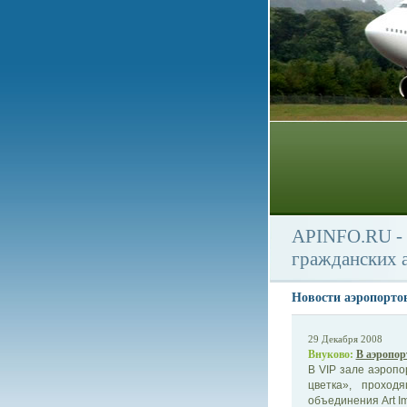
APINFO.RU - 
гражданских 
Новости аэропорто
29 Декабря 2008
Внуково:
В аэропор
В VIP зале аэропо
цветка», проход
объединения Art Im