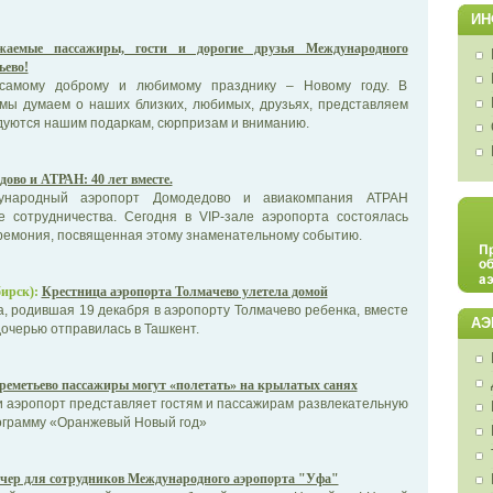
ИН
жаемые пассажиры, гости и дорогие друзья Международного
ьево!
самому доброму и любимому празднику – Новому году. В
мы думаем о наших близких, любимых, друзьях, представляем
адуются нашим подаркам, сюрпризам и вниманию.
дово и АТРАН: 40 лет вместе.
дународный аэропорт Домодедово и авиакомпания АТРАН
е сотрудничества. Сегодня в VIP-зале аэропорта состоялась
ремония, посвященная этому знаменательному событию.
ирск):
Крестница аэропорта Толмачево улетела домой
, родившая 19 декабря в аэропорту Толмачево ребенка, вместе
АЭ
очерью отправилась в Ташкент.
реметьево пассажиры могут «полетать» на крылатых санях
 аэропорт представляет гостям и пассажирам развлекательную
ограмму «Оранжевый Новый год»
ечер для сотрудников Международного аэропорта "Уфа"