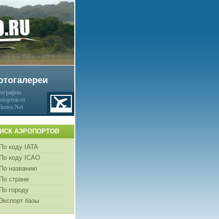
отогалереи
ографии
опортов от
Photos.Net
ИСК АЭРОПОРТОВ
По коду IATA
По коду ICAO
По названию
По стране
По городу
Экспорт базы