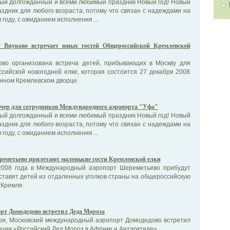
ый долгожданный и всеми любимый праздник Новый год! Новый
аздник для любого возраста, потому что связан с надеждами на
году, с ожиданием исполнения ...
 Внуково встречает юных гостей Общероссийской Кремлевской
ово организована встреча детей, прибывающих в Москву для
сийской новогодней елке, которая состоится 27 декабря 2008
енном Кремлевском дворце.
ечер для сотрудников Международного аэропорта "Уфа"
ый долгожданный и всеми любимый праздник Новый год! Новый
аздник для любого возраста, потому что связан с надеждами на
году, с ожиданием исполнения ...
реметьево прилетают маленькие гости Кремлевской елки
2008 года в Международный аэропорт Шереметьево прибудут
ставят детей из отдаленных уголков страны на общероссийскую
 Кремле.
рт Домодедово встретил Деда Мороза
бря, Московский международный аэропорт Домодедово встретил
иции «Российский Дед Мороз в Африке и Антарктиде».