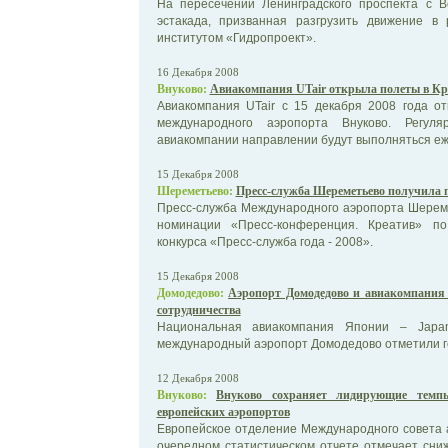
На пересечении Ленинградского проспекта с В
эстакада, призванная разгрузить движение в
институтом «Гидропроект».
16 Декабря 2008
Внуково:
Авиакомпания UTair открыла полеты в Кр
Авиакомпания UTair с 15 декабря 2008 года о
международного аэропорта Внуково. Регу
авиакомпании направлении будут выполняться еже
15 Декабря 2008
Шереметьево:
Пресс-служба Шереметьево получила п
Пресс-служба Международного аэропорта Шерем
номинации «Пресс-конференция. Креатив» по
конкурса «Пресс-служба года - 2008».
15 Декабря 2008
Домодедово:
Аэропорт Домодедово и авиакомпания
сотрудничества
Национальная авиакомпания Японии – Japan 
международный аэропорт Домодедово отметили г
12 Декабря 2008
Внуково:
Внуково сохраняет лидирующие темпы
европейских аэропортов
Европейское отделение Международного совета а
очередном статистическом отчете отмечает сни