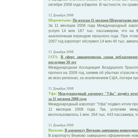
октябре 2008 года в Европе. В частности, по сравн
12 Декабря 2008
Шереметьево:
По итогам 11 месяцев Шереметьево пр
За 11 месяцев 2008 года Международный аэро
услуги 14 млн 187 тыс. пассажирам, что на
аналогичным периодом прошлого года. При этом 
2007 год аэропорт обслужил 14 млн 40 тыс. авиап
11 Декабря 2008
IATA:
В сфере авиаперевозок самая неблагоприя
последние 50 лет
Международная Ассоциация Воздушного Транспо
прогноз на 2009 год, заявив об убытках отрасли н
во всех регионах, за исключением США, потери пр
11 Декабря 2008
Уфа:
Международный аэропорт "Уфа" подвёл итоги
за 11 месяцев 2008 года
Международный аэропорт "Уфа" подвел итоги пр
11 месяцев 2008 года. Так, услугами межд
воспользовалось 1 млн. 264 тыс. 443 пассажира, чт
11 Декабря 2008
Внуково:
В аэропорту Внуково завершено новогодне
В аэропорту Внуково завершено оформление нов