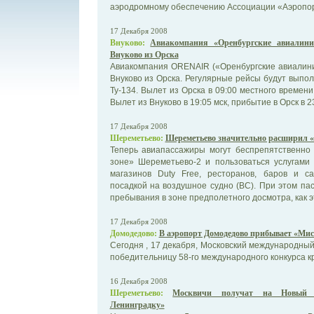
аэродромному обеспечению Ассоциации «Аэропор
17 Декабря 2008
Внуково:
Авиакомпания «Оренбургские авиалин
Внуково из Орска
Авиакомпания ORENAIR («Оренбургские авиалини
Внуково из Орска. Регулярные рейсы будут выпо
Ту-134. Вылет из Орска в 09:00 местного времени
Вылет из Внуково в 19:05 мск, прибытие в Орск в 2
17 Декабря 2008
Шереметьево:
Шереметьево значительно расширил «
Теперь авиапассажиры могут беспрепятственно
зоне» Шереметьево-2 и пользоваться услугами
магазинов Duty Free, ресторанов, баров и с
посадкой на воздушное судно (ВС). При этом п
пребывания в зоне предполетного досмотра, как э
17 Декабря 2008
Домодедово:
В аэропорт Домодедово прибывает «Мис
Сегодня , 17 декабря, Московский международны
победительницу 58-го международного конкурса 
16 Декабря 2008
Шереметьево:
Москвичи получат на Новый 
Ленинградку»