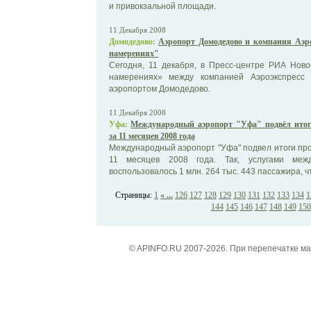
и привокзальной площади.
11 Декабря 2008
Домодедово:
Аэропорт Домодедово и компания Аэр
намерениях"
Сегодня, 11 декабря, в Пресс-центре РИА Нов
намерениях» между компанией Аэроэкспресс
аэропортом Домодедово.
11 Декабря 2008
Уфа:
Международный аэропорт "Уфа" подвёл итоги
за 11 месяцев 2008 года
Международный аэропорт "Уфа" подвел итоги пр
11 месяцев 2008 года. Так, услугами межд
воспользовалось 1 млн. 264 тыс. 443 пассажира, чт
Страницы:
1
« ...
126
127
128
129
130
131
132
133
134
1
144
145
146
147
148
149
150
© APINFO.RU 2007-2026. При перепечатке м