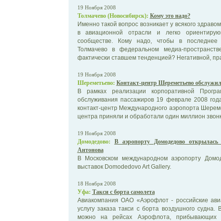
19 Ноября 2008
Толмачево (Новосибирск):
Кому это надо?
Именно такой вопрос возникает у всякого здраво
в авиационной отрасли и легко ориентирую
сообществе. Кому надо, чтобы в последнее
Толмачево в федеральном медиа-пространств
фактически ставшем тенденцией? Негативной, пр
19 Ноября 2008
Шереметьево:
Контакт-центр Шереметьево обслужил
В рамках реализации корпоративной Прогр
обслуживания пассажиров 19 феврале 2008 год
контакт-центр Международного аэропорта Шереме
центра приняли и обработали один миллион звонк
19 Ноября 2008
Домодедово:
В аэропорту Домодедово открылась
Антонова
В Московском международном аэропорту Домо
выставок Domodedovo Art Gallery.
18 Ноября 2008
Уфа:
Такси с борта самолета
Авиакомпания ОАО «Аэрофлот - российские ави
услугу заказа такси с борта воздушного судна. 
можно на рейсах Аэрофлота, прибывающих в