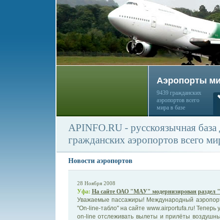
Аэропорты м
9439 гражданских
аэропортов всего
мира в базе
APINFO.RU - русскоязычная база
гражданских аэропортов всего ми
Новости аэропортов
28 Ноября 2008
Уфа:
На сайте ОАО "МАУ" модернизирован раздел "
Уважаемые пассажиры! Международный аэропорт
"On-line-табло" на сайте www.airportufa.ru! Тепер
on-line отслеживать вылеты и прилёты воздушных