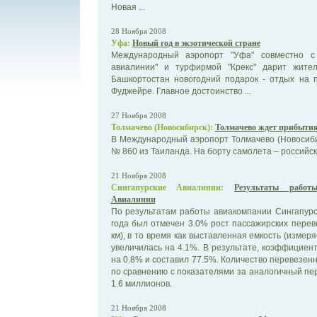
Новая ...
28 Ноября 2008
Уфа:
Новый год в экзотической стране
Международный аэропорт "Уфа" совместно с 
авиалинии" и турфирмой "Крекс" дарит жите
Башкортостан новогодний подарок - отдых на 
Фуджейре. Главное достоинство ...
27 Ноября 2008
Толмачево (Новосибирск):
Толмачево ждет прибытия
В Международный аэропорт Толмачево (Новосиби
№ 860 из Таиланда. На борту самолета – российск
21 Ноября 2008
Сингапурские Авиалинии:
Результаты работ
Авиалинии
По результатам работы авиакомпании Сингапурс
года был отмечен 3.0% рост пассажирских перев
км), в то время как выставленная емкость (измер
увеличилась на 4.1%. В результате, коэффициент
на 0.8% и составил 77.5%. Количество перевезен
по сравнению с показателями за аналогичный пер
1.6 миллионов.
21 Ноября 2008