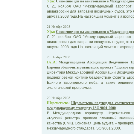
Уфа:
Снижение цен на авиатопливо в Международн
С 21 ноября ОАО "Международный аэропорт 
авиакеросин для заправки воздушных судов, это 
августа 2008 года.На настоящий момент в аэропорт
21 Ноября 2008
Уфа:
Снижение цен на авиатопливо в Международн
С 21 ноября ОАО "Международный аэропорт 
авиакеросин для заправки воздушных судов, это 
августа 2008 года.На настоящий момент в аэропорт
20 Ноября 2008
IATA:
Международная Ассоциация Воздушного Тр
Европы обеспечить реализацию проекта "Единое евро
Директора Международной Ассоциации Воздушног
подверг резкой критике бездействие Совета Ев
Единого Европейского неба, а также решени
экологической программы.
20 Ноября 2008
Шереметьево:
Шереметьево подтвердил соответств
международному стандарту ISO 9001:2000
В Международном аэропорту Шереметьево 
«Русский регистр» провела плановый внешни
качества (СМК). Основная цель аудита – проверк
международного стандарта ISO 9001:2000.