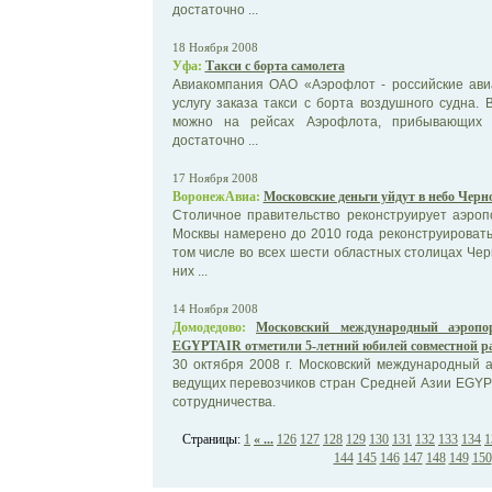
достаточно ...
18 Ноября 2008
Уфа:
Такси с борта самолета
Авиакомпания ОАО «Аэрофлот - российские ави
услугу заказа такси с борта воздушного судна. 
можно на рейсах Аэрофлота, прибывающих в
достаточно ...
17 Ноября 2008
ВоронежАвиа:
Московские деньги уйдут в небо Черн
Столичное правительство реконструирует аэроп
Москвы намерено до 2010 года реконструировать
том числе во всех шести областных столицах Чер
них ...
14 Ноября 2008
Домодедово:
Московский международный аэропо
EGYPTAIR отметили 5-летний юбилей совместной р
30 октября 2008 г. Московский международный 
ведущих перевозчиков стран Средней Азии EGYP
сотрудничества.
Страницы:
1
« ...
126
127
128
129
130
131
132
133
134
1
144
145
146
147
148
149
150